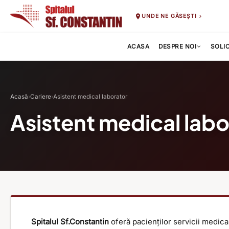
UNDE NE GĂSEȘTI
ACASA
DESPRE NOI
SOLI
Acasă
›
Cariere
›
Asistent medical laborator
Asistent medical labo
Spitalul Sf.Constantin
oferă pacienților servicii medical