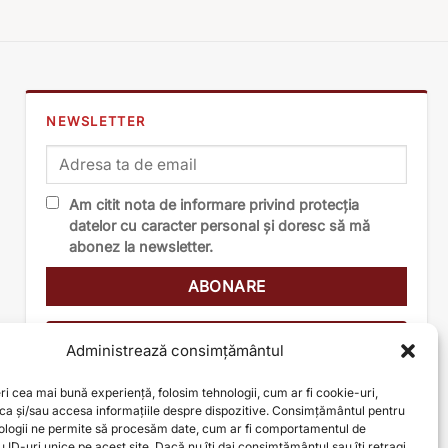
NEWSLETTER
Am citit nota de informare privind protecția
datelor cu caracter personal și doresc să mă
abonez la newsletter.
Nota de informare
Administrează consimțământul
ri cea mai bună experiență, folosim tehnologii, cum ar fi cookie-uri,
oca și/sau accesa informațiile despre dispozitive. Consimțământul pentru
ologii ne permite să procesăm date, cum ar fi comportamentul de
 ID-uri unice pe acest site. Dacă nu îți dai consimțământul sau îți retragi