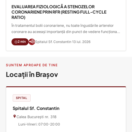
expresivitatea și [...]
EVALUAREA FIZIOLOGICĂ A STENOZELOR
CORONARIENE PRIN RFR (RESTING FULL-CYCLE
RATIO)
În tratamentul bolii coronariene, nu toate îngustările arterelor
coronare au aceeași importanță din punct de vedere funcțional.
Deși coronarografia evidențiază gradul de îngustare al unui vas,
2 min
Spitalul Sf. Constantin
·
13 iul. 2026
aceasta nu poate determina întotdeauna dacă leziunea
afectează semnificativ fluxul de sânge către mușchiul inimii. În
astfel de situații, evaluarea fiziologică intracoronariană prin RFR
(Resting Full-cycle Ratio) oferă informații [...]
SUNTEM APROAPE DE TINE
Locații în Brașov
SPITAL
Spitalul Sf. Constantin
Calea București nr. 318
Luni-Vineri: 07:00-20:00