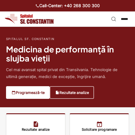
Call-Center: +40 268 300 300
SPITALUL SF. CONSTANTIN
Medicina de performanță în
slujba vieții
Cel mai avansat spital privat din Transilvania. Tehnologie de
ultimă generație, medici de excepție, îngrijire umană.
Programează-te
Rezultate analize
ARTICOLE MEDICALE
200 de proceduri TAVI. Experiență, inovație și
Rezultate analize
Solicitare programare
încrederea pacienților.