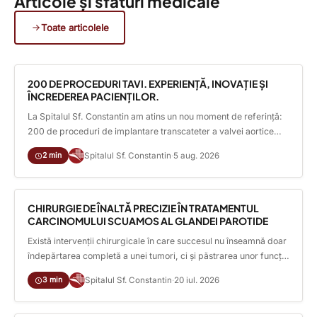
Articole și sfaturi medicale
Toate articolele
ARTICOLE MEDICALE
200 DE PROCEDURI TAVI. EXPERIENȚĂ, INOVAȚIE ȘI
ÎNCREDEREA PACIENȚILOR.
La Spitalul Sf. Constantin am atins un nou moment de referință:
200 de proceduri de implantare transcateter a valvei aortice
(TAVI) realizate cu succes. Această bornă reflectă experiența
2 min
Spitalul Sf. Constantin
·
5 aug. 2026
acumulată de echipa noastră multidisciplinară, dezvoltarea
ARTICOLE MEDICALE
continuă a Centrului de Boli Cardiovasculare Adulți și Copii și
angajamentul de a oferi pacienților acces la cele mai moderne
soluții [...]
CHIRURGIE DE ÎNALTĂ PRECIZIE ÎN TRATAMENTUL
CARCINOMULUI SCUAMOS AL GLANDEI PAROTIDE
Există intervenții chirurgicale în care succesul nu înseamnă doar
îndepărtarea completă a unei tumori, ci și păstrarea unor funcții
esențiale pentru viața de zi cu zi. Chirurgia tumorilor maligne ale
3 min
Spitalul Sf. Constantin
·
20 iul. 2026
glandei parotide este una dintre acestea. Dincolo de controlul
ARTICOLE MEDICALE
oncologic, fiecare gest chirurgical urmărește protejarea
nervului facial – structura care permite mișcările feței,