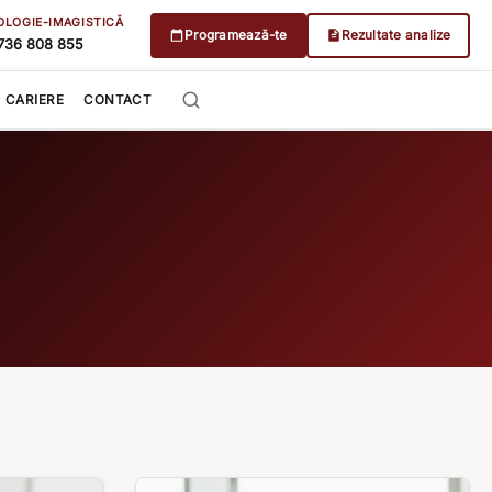
OLOGIE-IMAGISTICĂ
Programează-te
Rezultate analize
736 808 855
CARIERE
CONTACT