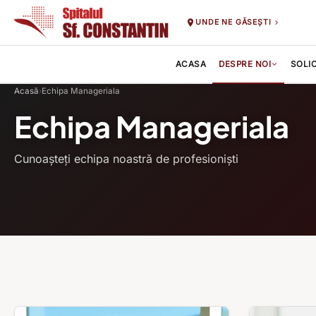
UNDE NE GĂSEȘTI
ACASA
DESPRE NOI
SOLI
Acasă
›
Echipa Manageriala
Echipa Manageriala
Cunoașteți echipa noastră de profesioniști