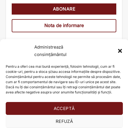
Nota de informare
Administrează
consimțământul
Pentru a oferi cea mai bună experiență, folosim tehnologii, cum ar fi
cookie-uri, pentru a stoca și/sau accesa informațiile despre dispozitive.
Consimțământul pentru aceste tehnologii ne permite să procesăm date,
cum ar fi comportamentul de navigare sau ID-uri unice pe acest site.
Dacă nu îți dai consimțământul sau îți retragi consimțământul dat poate
avea afecte negative asupra unor anumite funcționalități și funcții.
ACCEPTĂ
AJUTĂ ȘI TU LA SCHIMBAREA UNEI VIEȚI!
REFUZĂ
Donează acum!