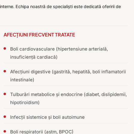
terne. Echipa noastră de specialiști este dedicată oferirii de
AFECȚIUNI FRECVENT TRATATE
Boli cardiovasculare (hipertensiune arterială,
insuficiență cardiacă)
Afecțiuni digestive (gastrită, hepatită, boli inflamatorii
intestinale)
Tulburări metabolice și endocrine (diabet, dislipidemii,
hipotiroidism)
Infecții sistemice și boli autoimune
Boli respiratorii (astm, BPOC)