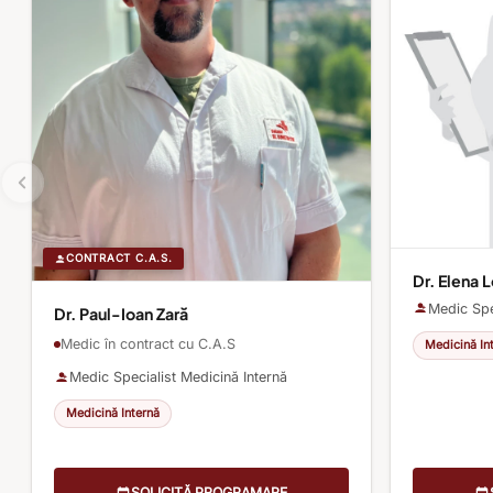
CONTRACT C.A.S.
Dr. Elena 
Medic Spe
Dr. Paul-Ioan Zară
Medic în contract cu C.A.S
Medicină In
Medic Specialist Medicină Internă
Medicină Internă
SOLICITĂ PROGRAMARE