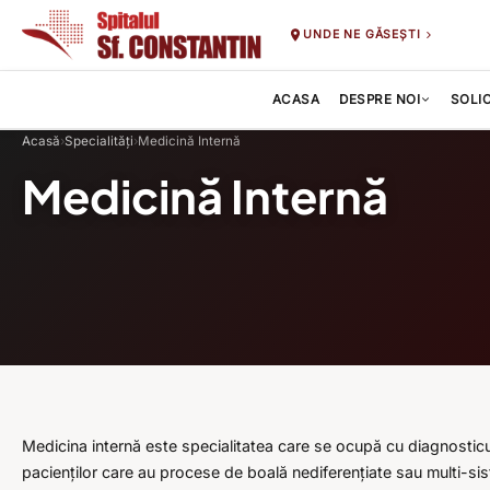
UNDE NE GĂSEȘTI
ACASA
DESPRE NOI
SOLI
Acasă
›
Specialități
›
Medicină Internă
Medicină Internă
Medicina internă este specialitatea care se ocupă cu diagnosticul, 
pacienților care au procese de boală nediferențiate sau multi-si