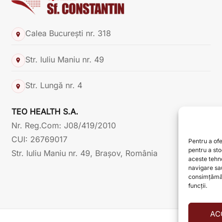
Calea București nr. 318
Str. Iuliu Maniu nr. 49
Str. Lungă nr. 4
TEO HEALTH S.A.
Nr. Reg.Com: J08/419/2010
CUI: 26769017
Pentru a ofe
pentru a st
Str. Iuliu Maniu nr. 49, Brașov, România
aceste tehn
navigare sau
consimțămân
funcții.
AC