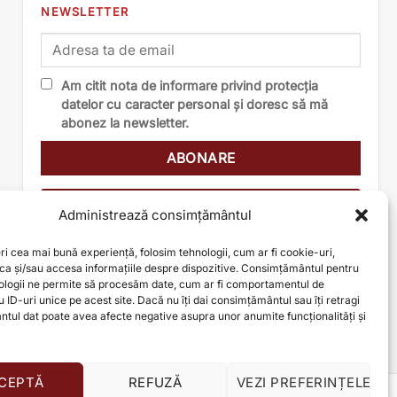
NEWSLETTER
Am citit nota de informare privind protecția
datelor cu caracter personal și doresc să mă
abonez la newsletter.
Nota de informare
Administrează consimțământul
ri cea mai bună experiență, folosim tehnologii, cum ar fi cookie-uri,
oca și/sau accesa informațiile despre dispozitive. Consimțământul pentru
ologii ne permite să procesăm date, cum ar fi comportamentul de
 ID-uri unice pe acest site. Dacă nu îți dai consimțământul sau îți retragi
tul dat poate avea afecte negative asupra unor anumite funcționalități și
CEPTĂ
REFUZĂ
VEZI PREFERINȚELE