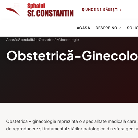
UNDE NE GĂSEȘTI
ACASA
DESPRE NOI
SOLI
Acasă
›
Specialități
›
Obstetrică-Ginecologie
Obstetrică-Ginecolo
Obstetrică – ginecologie reprezintă o specialitate medicală care 
de reproducere și tratamentul stărilor patologice din sfera genita