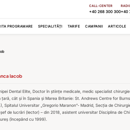
CALL-CENTER
RADI
+40 268 300 300
+40 
CITA PROGRAMARE
SPECIALITĂȚI
TARIFE
CAMPANII
ARTICOLE
cob
ianca Iacob
ei Dental Elite, Doctor în științe medicale, medic specialist chirurgie
n țară, cât și în Spania și Marea Britanie: St. Andrews Centre for Bur
4), Spitalul Universitar „Gregorio Maranon”- Madrid, Secţia de Chirurg
ef de lucrări (lector) – din 2018, asistent universitar Disciplina de Ch
ureş (începând cu 1999).