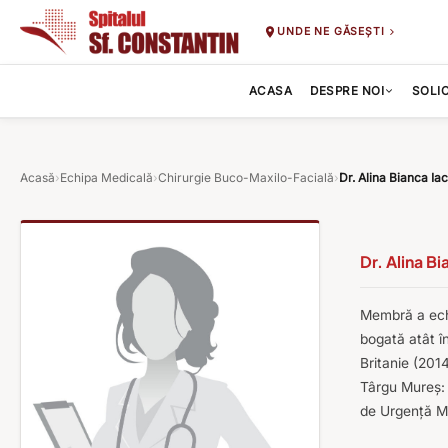
UNDE NE GĂSEȘTI
ACASA
DESPRE NOI
SOLI
Acasă
›
Echipa Medicală
›
Chirurgie Buco-Maxilo-Facială
›
Dr. Alina Bianca Ia
Dr. Alina B
Membră a echip
bogată atât î
Britanie (201
Târgu Mureş: ș
de Urgenţă M