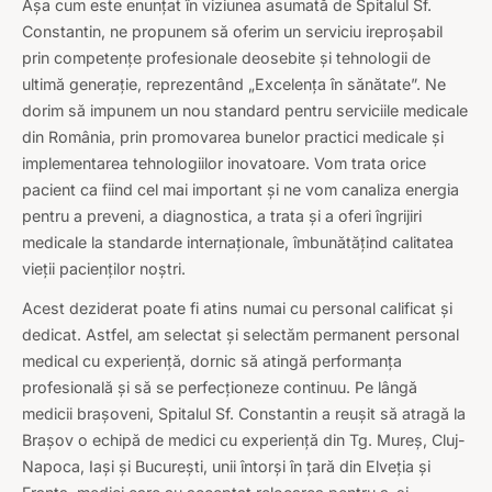
Așa cum este enunțat în viziunea asumată de Spitalul Sf.
Constantin, ne propunem să oferim un serviciu ireproșabil
prin competențe profesionale deosebite și tehnologii de
ultimă generație, reprezentând „Excelența în sănătate”. Ne
dorim să impunem un nou standard pentru serviciile medicale
din România, prin promovarea bunelor practici medicale și
implementarea tehnologiilor inovatoare. Vom trata orice
pacient ca fiind cel mai important și ne vom canaliza energia
pentru a preveni, a diagnostica, a trata și a oferi îngrijiri
medicale la standarde internaționale, îmbunătățind calitatea
vieții pacienților noștri.
Acest deziderat poate fi atins numai cu personal calificat și
dedicat. Astfel, am selectat și selectăm permanent personal
medical cu experiență, dornic să atingă performanța
profesională și să se perfecționeze continuu. Pe lângă
medicii brașoveni, Spitalul Sf. Constantin a reușit să atragă la
Brașov o echipă de medici cu experiență din Tg. Mureș, Cluj-
Napoca, Iași și București, unii întorși în țară din Elveția și