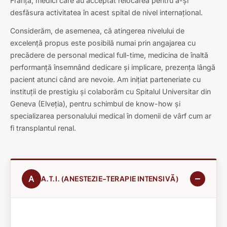
Franța, medici care au acceptat relocarea pentru a-și
desfăsura activitatea în acest spital de nivel internațional.
Considerăm, de asemenea, că atingerea nivelului de
excelență propus este posibilă numai prin angajarea cu
precădere de personal medical full-time, medicina de înaltă
performanță însemnând dedicare și implicare, prezența lângă
pacient atunci când are nevoie. Am inițiat parteneriate cu
instituții de prestigiu și colaborăm cu Spitalul Universitar din
Geneva (Elveția), pentru schimbul de know-how și
specializarea personalului medical în domenii de vârf cum ar
fi transplantul renal.
A
A.T.I. (ANESTEZIE-TERAPIE INTENSIVĂ)