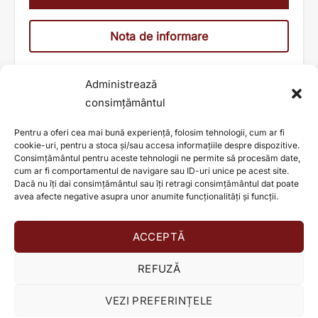
Nota de informare
Administrează
consimțământul
Pentru a oferi cea mai bună experiență, folosim tehnologii, cum ar fi
cookie-uri, pentru a stoca și/sau accesa informațiile despre dispozitive.
Consimțământul pentru aceste tehnologii ne permite să procesăm date,
cum ar fi comportamentul de navigare sau ID-uri unice pe acest site.
Dacă nu îți dai consimțământul sau îți retragi consimțământul dat poate
avea afecte negative asupra unor anumite funcționalități și funcții.
ACCEPTĂ
AJUTĂ ȘI TU LA SCHIMBAREA UNEI VIEȚI!
REFUZĂ
Donează acum!
VEZI PREFERINȚELE
© TEO HEALTH S.A. 2026