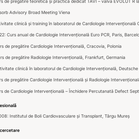
s de pregătire teoretică și practică dedicat TAVI – valva EVOLUT R la
sorb Advisory Broad Meeting Viena
ivitate clinică și training în laboratorul de Cardiologie Intervențională
: Curs anual de Cardiologie Intervențională Euro PCR, Paris, Barcel
s de pregătire Cardiologie Intervențională, Cracovia, Polonia
s de pregătire Radiologie Intervențională, Frankfurt, Germania
ivitate clinică în laboratorul de Cardiologie Intervențională, Deuts
s de pregătire Cardiologie Intervențională și Radiologie Intervenționa
s de Cardiologie Intervențională – Închidere Percutanată Defect Septal
esională
08: Institutul de Boli Cardiovasculare și Transplant, Târgu Mureș
 cercetare