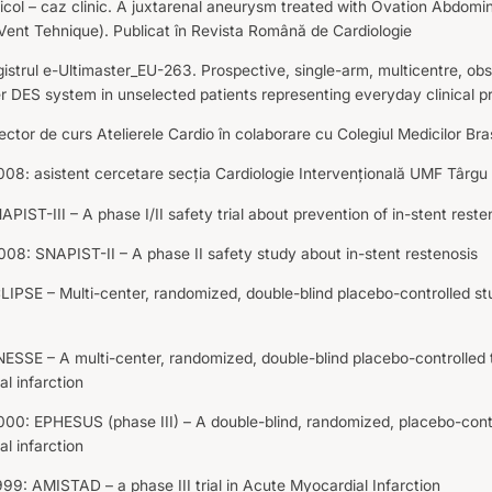
icol – caz clinic. A juxtarenal aneurysm treated with Ovation Abdomin
Vent Tehnique). Publicat în Revista Română de Cardiologie
istrul e-Ultimaster_EU-263. Prospective, single-arm, multicentre, obsr
r DES system in unselected patients representing everyday clinical p
ector de curs Atelierele Cardio în colaborare cu Colegiul Medicilor Br
008: asistent cercetare secția Cardiologie Intervențională UMF Târgu
PIST-III – A phase I/II safety trial about prevention of in-stent reste
08: SNAPIST-II – A phase II safety study about in-stent restenosis
LIPSE – Multi-center, randomized, double-blind placebo-controlled s
ESSE – A multi-center, randomized, double-blind placebo-controlled t
l infarction
00: EPHESUS (phase III) – A double-blind, randomized, placebo-control
l infarction
99: AMISTAD – a phase III trial in Acute Myocardial Infarction