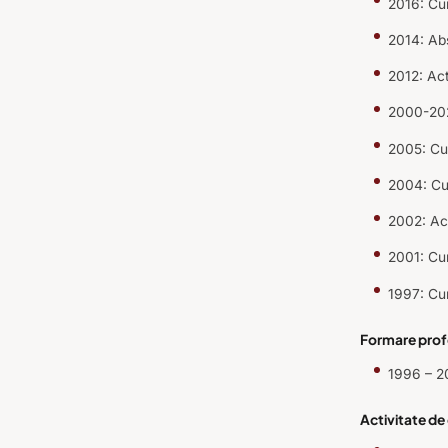
2016: Cur
2014: Ab
2012: Act
2000-2022
2005: Cur
2004: Cur
2002: Act
2001: Cur
1997: Cur
Formare prof
1996 – 20
Activitate de