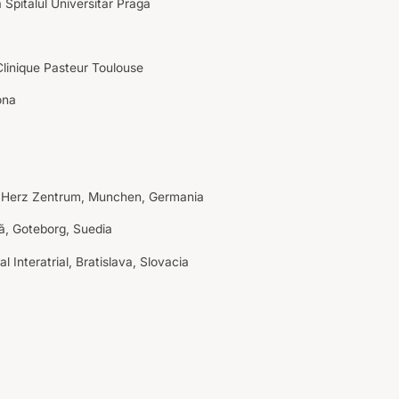
 Spitalul Universitar Praga
 Clinique Pasteur Toulouse
ona
che Herz Zentrum, Munchen, Germania
lă, Goteborg, Suedia
 Interatrial, Bratislava, Slovacia