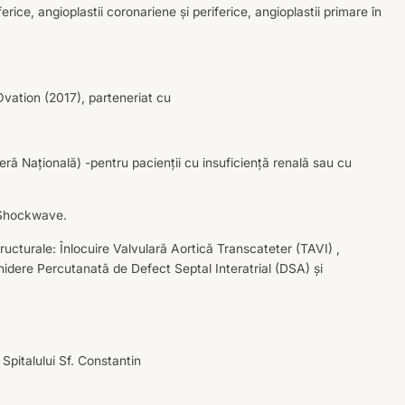
rice, angioplastii coronariene și periferice, angioplastii primare în
ation (2017), parteneriat cu
eră Națională) -pentru pacienții cu insuficiență renală sau cu
n Shockwave.
tructurale: Înlocuire Valvulară Aortică Transcateter (TAVI) ,
dere Percutanată de Defect Septal Interatrial (DSA) și
Spitalului Sf. Constantin