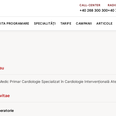
CALL-CENTER
RADI
+40 268 300 300
+40 
CITA PROGRAMARE
SPECIALITĂȚI
TARIFE
CAMPANII
ARTICOLE
rsu
edic Primar Cardiologie Specializat în Cardiologie Intervențională A
vitae
eratorie