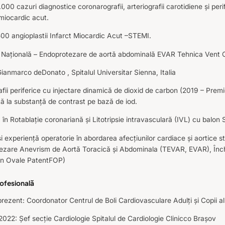
000 cazuri diagnostice coronarografii, arteriografii carotidiene și perife
 miocardic acut.
00 angioplastii Infarct Miocardic Acut –STEMI.
 Națională – Endoprotezare de aortă abdominală EVAR Tehnica Vent Ov
Gianmarco deDonato , Spitalul Universitar Sienna, Italia
afii periferice cu injectare dinamică de dioxid de carbon (2019 – Premi
ță la substanță de contrast pe bază de iod.
 în Rotablație coronariană și Litotripsie intravasculară (IVL) cu balo
și experiență operatorie în abordarea afecțiunilor cardiace și aortice s
ezare Anevrism de Aortă Toracică și Abdominala (TEVAR, EVAR), Închi
n Ovale PatentFOP)
rofesională
rezent: Coordonator Centrul de Boli Cardiovasculare Adulți și Copii al 
022: Șef secție Cardiologie Spitalul de Cardiologie Clinicco Brașov