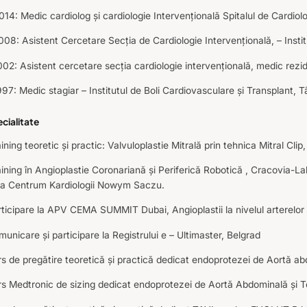
14: Medic cardiolog și cardiologie Intervențională Spitalul de Cardiol
08: Asistent Cercetare Secția de Cardiologie Intervențională, – Insti
02: Asistent cercetare secția cardiologie intervențională, medic rezid
97: Medic stagiar – Institutul de Boli Cardiovasculare și Transplant, 
ecialitate
ining teoretic și practic: Valvuloplastie Mitrală prin tehnica Mitral Clip
ining în Angioplastie Coronariană și Periferică Robotică , Cracovia-La
 la Centrum Kardiologii Nowym Saczu.
ticipare la APV CEMA SUMMIT Dubai, Angioplastii la nivelul arterelor 
unicare și participare la Registrului e – Ultimaster, Belgrad
s de pregătire teoretică și practică dedicat endoprotezei de Aortă ab
s Medtronic de sizing dedicat endoprotezei de Aortă Abdominală și T