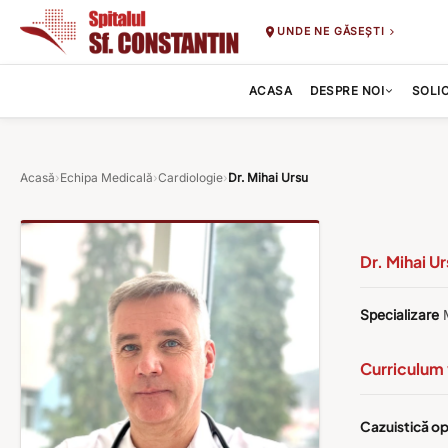
UNDE NE GĂSEȘTI
ACASA
DESPRE NOI
SOLI
Acasă
›
Echipa Medicală
›
Cardiologie
›
Dr. Mihai Ursu
Dr. Mihai U
Specializare
M
Curriculum 
Cazuistică op