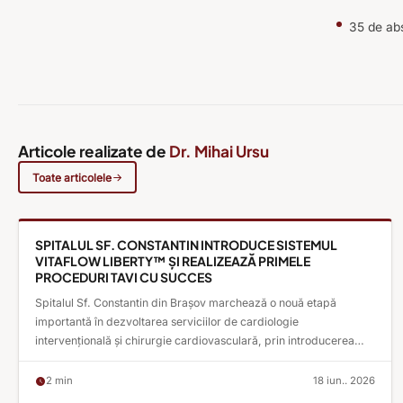
35 de abs
Articole realizate de
Dr. Mihai Ursu
Toate articolele
ARTICOLE MEDICALE
SPITALUL SF. CONSTANTIN INTRODUCE SISTEMUL
VITAFLOW LIBERTY™️ ȘI REALIZEAZĂ PRIMELE
PROCEDURI TAVI CU SUCCES
Spitalul Sf. Constantin din Brașov marchează o nouă etapă
importantă în dezvoltarea serviciilor de cardiologie
intervențională și chirurgie cardiovasculară, prin introducerea
sistemului VitaFlow Liberty™️ și realizarea cu succes a primelor
două proceduri de implantare transcateter a valvei aortice (TAVI).
2 min
18 iun.. 2026
Intervențiile au fost efectuate săptămâna trecută de echipa