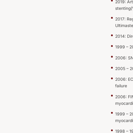
2019: Art
stenting(
2017: Reg
Ultimaste
2014: Dir
1999 – 2
2006: SNA
2005 – 20
2006: EC
failure
2006: FIN
myocardia
1999 – 20
myocardia
1998 – 19