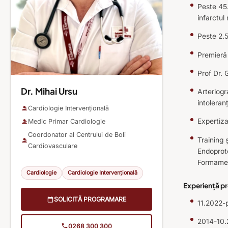
Peste 45.
infarctul
Peste 2.5
Premieră
Prof Dr. 
Dr. Mihai Ursu
Arteriogr
intoleran
Cardiologie Intervențională
Expertiza
Medic Primar Cardiologie
Coordonator al Centrului de Boli
Training 
Cardiovasculare
Endoprot
Formame
Cardiologie
Cardiologie Intervențională
Experiență p
SOLICITĂ PROGRAMARE
11.2022-p
2014-10.2
0268 300 300