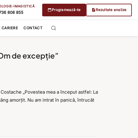
OLOGIE-IMAGISTICĂ
Programează-te
Rezultate analize
736 808 855
CARIERE
CONTACT
i Om de excepție”
r Costache „Povestea mea a început astfel: La
stâng amorțit. Nu am intrat în panică, întrucât