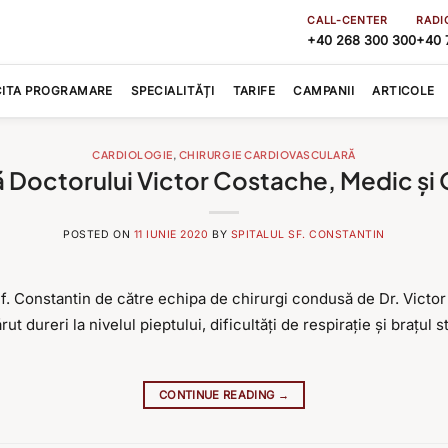
CALL-CENTER
RADI
+40 268 300 300
+40 
CITA PROGRAMARE
SPECIALITĂȚI
TARIFE
CAMPANII
ARTICOLE
CARDIOLOGIE
,
CHIRURGIE CARDIOVASCULARĂ
ă Doctorului Victor Costache, Medic ș
POSTED ON
11 IUNIE 2020
BY
SPITALUL SF. CONSTANTIN
Sf. Constantin de către echipa de chirurgi condusă de Dr. Victo
rut dureri la nivelul pieptului, dificultăți de respirație și brațul 
CONTINUE READING
→