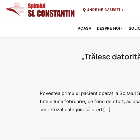
UNDE NE GĂSEȘTI
ACASA
DESPRE NOI
SOLI
„Trăiesc datorit
Povestea primului pacient operat la Spitalul 
finele lunii februarie, pe fond de efort, au apă
am refuzat categoic să cred […]