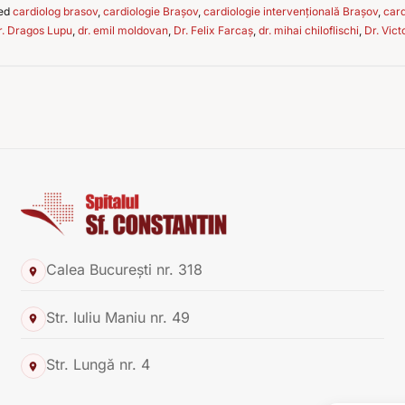
ed
cardiolog brasov
,
cardiologie Brașov
,
cardiologie intervențională Brașov
,
card
r. Dragos Lupu
,
dr. emil moldovan
,
Dr. Felix Farcaș
,
dr. mihai chiloflischi
,
Dr. Vic
Calea București nr. 318
Str. Iuliu Maniu nr. 49
Str. Lungă nr. 4