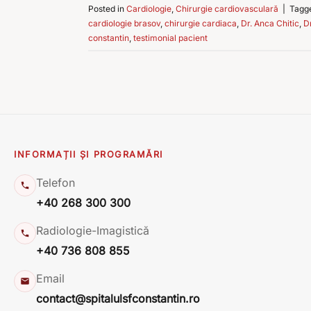
Posted in
Cardiologie
,
Chirurgie cardiovasculară
|
Tagg
cardiologie brasov
,
chirurgie cardiaca
,
Dr. Anca Chitic
,
D
constantin
,
testimonial pacient
INFORMAȚII ȘI PROGRAMĂRI
Telefon
+40 268 300 300
Radiologie-Imagistică
+40 736 808 855
Email
contact@spitalulsfconstantin.ro