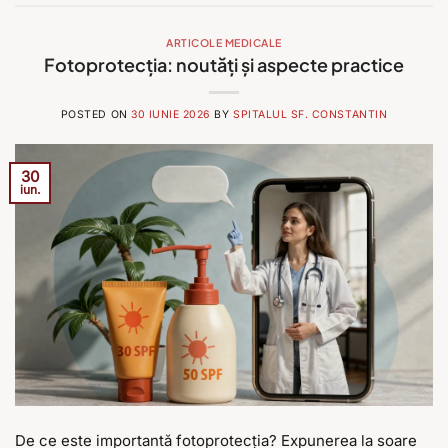
ARTICOLE MEDICALE
Fotoprotecția: noutăți și aspecte practice
POSTED ON
30 IUNIE 2026
BY
SPITALUL SF. CONSTANTIN
30
iun.
De ce este importantă fotoprotecția? Expunerea la soare