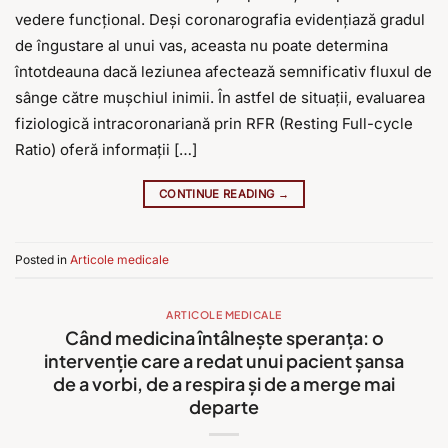
vedere funcțional. Deși coronarografia evidențiază gradul
de îngustare al unui vas, aceasta nu poate determina
întotdeauna dacă leziunea afectează semnificativ fluxul de
sânge către mușchiul inimii. În astfel de situații, evaluarea
fiziologică intracoronariană prin RFR (Resting Full-cycle
Ratio) oferă informații […]
CONTINUE READING
→
Posted in
Articole medicale
ARTICOLE MEDICALE
Când medicina întâlnește speranța: o
intervenție care a redat unui pacient șansa
de a vorbi, de a respira și de a merge mai
departe