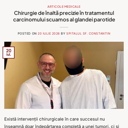
ARTICOLE MEDICALE
Chirurgie de înaltă precizie în tratamentul
carcinomului scuamos al glandei parotide
POSTED ON
20 IULIE 2026
BY
SPITALUL SF. CONSTANTIN
20
iul.
Există intervenții chirurgicale în care succesul nu
înseamnă doar îndepărtarea completă a unei tumori, ci și