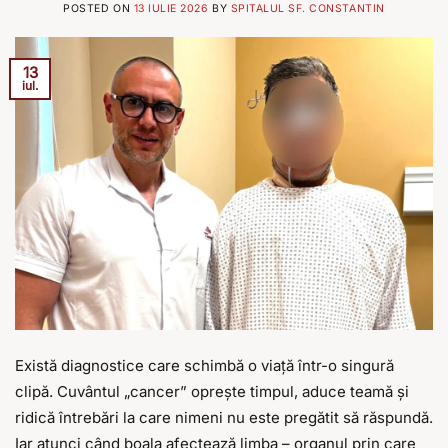
POSTED ON
13 IULIE 2026
BY
SPITALUL SF. CONSTANTIN
13
iul.
Există diagnostice care schimbă o viață într-o singură
clipă. Cuvântul „cancer” oprește timpul, aduce teamă și
ridică întrebări la care nimeni nu este pregătit să răspundă.
Iar atunci când boala afectează limba – organul prin care