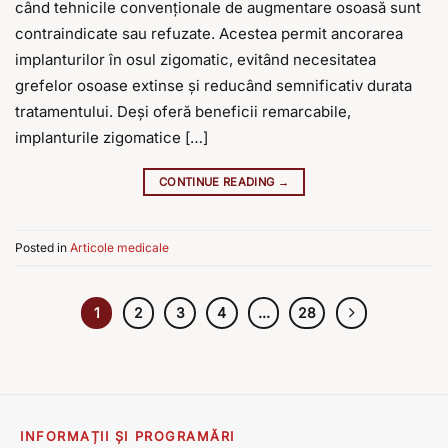
când tehnicile convenţionale de augmentare osoasă sunt
contraindicate sau refuzate. Acestea permit ancorarea
implanturilor în osul zigomatic, evitând necesitatea
grefelor osoase extinse şi reducând semnificativ durata
tratamentului. Deşi oferă beneficii remarcabile,
implanturile zigomatice […]
CONTINUE READING
→
Posted in
Articole medicale
1
2
3
4
…
28
INFORMAȚII ȘI PROGRAMĂRI