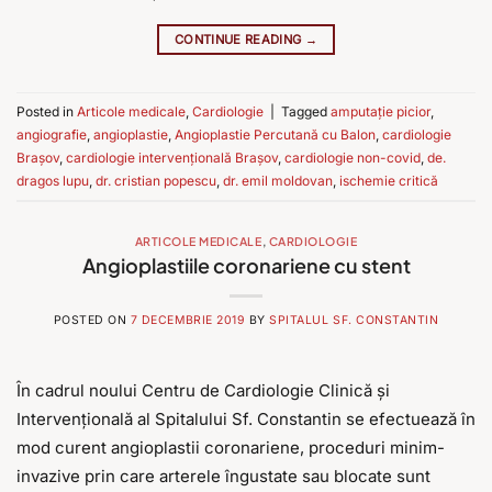
CONTINUE READING
→
Posted in
Articole medicale
,
Cardiologie
|
Tagged
amputație picior
,
angiografie
,
angioplastie
,
Angioplastie Percutană cu Balon
,
cardiologie
Brașov
,
cardiologie intervențională Brașov
,
cardiologie non-covid
,
de.
dragos lupu
,
dr. cristian popescu
,
dr. emil moldovan
,
ischemie critică
ARTICOLE MEDICALE
,
CARDIOLOGIE
Angioplastiile coronariene cu stent
POSTED ON
7 DECEMBRIE 2019
BY
SPITALUL SF. CONSTANTIN
În cadrul noului Centru de Cardiologie Clinică și
Intervențională al Spitalului Sf. Constantin se efectuează în
mod curent angioplastii coronariene, proceduri minim-
invazive prin care arterele îngustate sau blocate sunt