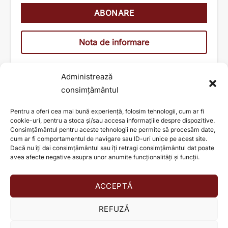
Nota de informare
Administrează
consimțământul
Pentru a oferi cea mai bună experiență, folosim tehnologii, cum ar fi
cookie-uri, pentru a stoca și/sau accesa informațiile despre dispozitive.
Consimțământul pentru aceste tehnologii ne permite să procesăm date,
cum ar fi comportamentul de navigare sau ID-uri unice pe acest site.
Dacă nu îți dai consimțământul sau îți retragi consimțământul dat poate
avea afecte negative asupra unor anumite funcționalități și funcții.
ACCEPTĂ
AJUTĂ ȘI TU LA SCHIMBAREA UNEI VIEȚI!
REFUZĂ
Donează acum!