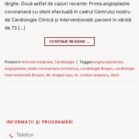
lărgite. Două astfel de cazuri recente: Prima angioplastie
coronariană cu stent efectuată în cadrul Centrului nostru
de Cardiologie Clinică și Intervențională: pacient în vârstă
de 73 […]
CONTINUE READING
→
Posted in
Articole medicale
,
Cardiologie
|
Tagged
angina pectorala
,
angioplastie
,
boala coronariana ischemica
,
cardiologie Brașov
,
cardiologie
intervențională Brașov
,
de. dragos lupu
,
dr. cristian popescu
,
stent
INFORMAȚII ȘI PROGRAMĂRI
Telefon