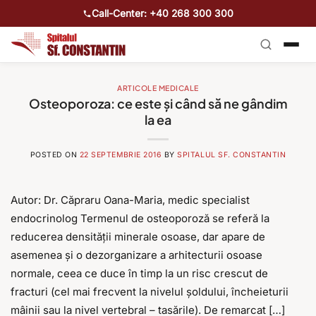
Call-Center: +40 268 300 300
ARTICOLE MEDICALE
Osteoporoza: ce este și când să ne gândim
la ea
POSTED ON
22 SEPTEMBRIE 2016
BY
SPITALUL SF. CONSTANTIN
Autor: Dr. Căpraru Oana-Maria, medic specialist
endocrinolog Termenul de osteoporoză se referă la
reducerea densității minerale osoase, dar apare de
asemenea și o dezorganizare a arhitecturii osoase
normale, ceea ce duce în timp la un risc crescut de
fracturi (cel mai frecvent la nivelul șoldului, încheieturii
mâinii sau la nivel vertebral – tasările). De remarcat […]