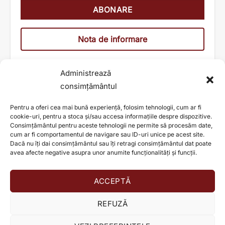
Nota de informare
Administrează
consimțământul
Pentru a oferi cea mai bună experiență, folosim tehnologii, cum ar fi
cookie-uri, pentru a stoca și/sau accesa informațiile despre dispozitive.
Consimțământul pentru aceste tehnologii ne permite să procesăm date,
cum ar fi comportamentul de navigare sau ID-uri unice pe acest site.
Dacă nu îți dai consimțământul sau îți retragi consimțământul dat poate
avea afecte negative asupra unor anumite funcționalități și funcții.
ACCEPTĂ
AJUTĂ ȘI TU LA SCHIMBAREA UNEI VIEȚI!
REFUZĂ
Donează acum!