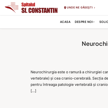
UNDE NE GĂSEȘTI
ACASA
DESPRE NOI
SOLI
Neurochir
Neurochirurgia este o ramură a chirurgiei car
vertebrale) și cea cranio-cerebrală. Secția d
pentru întreaga patologie vertebrală și cran
[…]