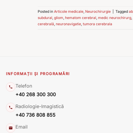
Posted in
Articole medicale
,
Neurochirurgie
|
Tagged
ab
subdural
,
gliom
,
hematom cerebral
,
medic neurochirurg
,
cerebrală
,
neuronavigatie
,
tumora cerebrala
INFORMAȚII ȘI PROGRAMĂRI
Telefon
+40 268 300 300
Radiologie-Imagistică
+40 736 808 855
Email