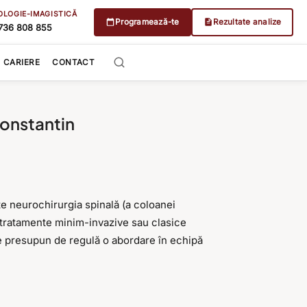
OLOGIE-IMAGISTICĂ
Programează-te
Rezultate analize
736 808 855
CARIERE
CONTACT
Constantin
te neurochirurgia spinală (a coloanei
r tratamente minim-invazive sau clasice
re presupun de regulă o abordare în echipă