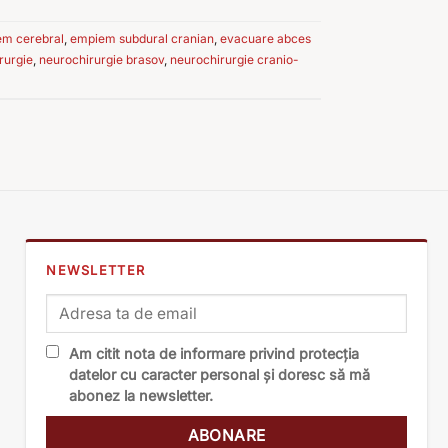
em cerebral
,
empiem subdural cranian
,
evacuare abces
rurgie
,
neurochirurgie brasov
,
neurochirurgie cranio-
NEWSLETTER
Am citit nota de informare privind protecția
datelor cu caracter personal și doresc să mă
abonez la newsletter.