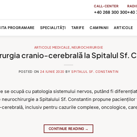
CALL-CENTER
RADI
+40 268 300 300
+40 
CITA PROGRAMARE
SPECIALITĂȚI
TARIFE
CAMPANII
ARTICOLE
ARTICOLE MEDICALE
,
NEUROCHIRURGIE
urgia cranio-cerebrală la Spitalul Sf. 
POSTED ON
24 IUNIE 2020
BY
SPITALUL SF. CONSTANTIN
e se ocupă cu patologia sistemului nervos, putând fi diferenția
e neurochirurgie a Spitalului Sf. Constantin propune paciențilo
io-cerebrală, inclusiv pentru cazurile complexe, oncologice, ca
CONTINUE READING
→