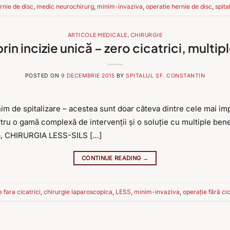
rnie de disc
,
medic neurochirurg
,
minim-invaziva
,
operatie hernie de disc
,
spita
ARTICOLE MEDICALE
,
CHIRURGIE
rin incizie unică – zero cicatrici, multip
POSTED ON
9 DECEMBRIE 2015
BY
SPITALUL SF. CONSTANTIN
im de spitalizare – acestea sunt doar câteva dintre cele mai imp
u o gamă complexă de intervenții și o soluție cu multiple benefi
, CHIRURGIA LESS-SILS […]
CONTINUE READING
→
e fara cicatrici
,
chirurgie laparoscopica
,
LESS
,
minim-invaziva
,
operație fără cic