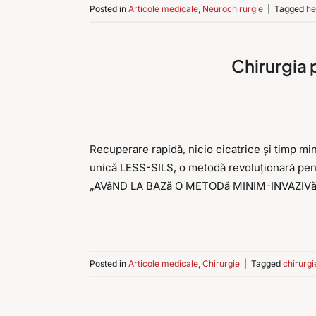
Posted in
Articole medicale
,
Neurochirurgie
|
Tagged
he
Chirurgia p
Recuperare rapidă, nicio cicatrice și timp min
unică LESS-SILS, o metodă revoluționară pentr
„AVâND LA BAZă O METODă MINIM-INVAZIVă
Posted in
Articole medicale
,
Chirurgie
|
Tagged
chirurgi