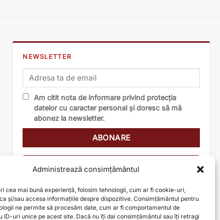
NEWSLETTER
Am citit nota de informare privind protecția
datelor cu caracter personal și doresc să mă
abonez la newsletter.
Nota de informare
Administrează consimțământul
ri cea mai bună experiență, folosim tehnologii, cum ar fi cookie-uri,
oca și/sau accesa informațiile despre dispozitive. Consimțământul pentru
ologii ne permite să procesăm date, cum ar fi comportamentul de
 ID-uri unice pe acest site. Dacă nu îți dai consimțământul sau îți retragi