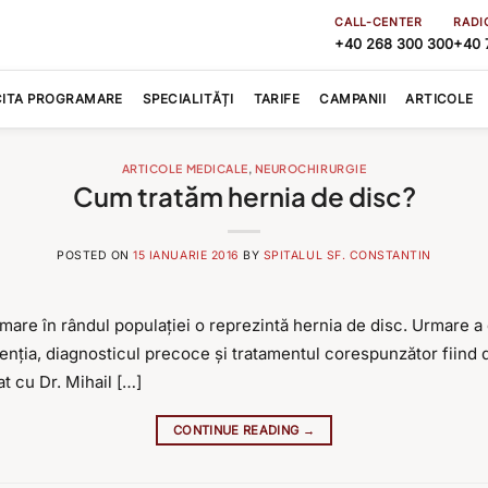
CALL-CENTER
RADI
+40 268 300 300
+40 
CITA PROGRAMARE
SPECIALITĂȚI
TARIFE
CAMPANII
ARTICOLE
ARTICOLE MEDICALE
,
NEUROCHIRURGIE
Cum tratăm hernia de disc?
POSTED ON
15 IANUARIE 2016
BY
SPITALUL SF. CONSTANTIN
mare în rândul populației o reprezintă hernia de disc. Urmare a 
enția, diagnosticul precoce și tratamentul corespunzător fiind d
t cu Dr. Mihail […]
CONTINUE READING
→