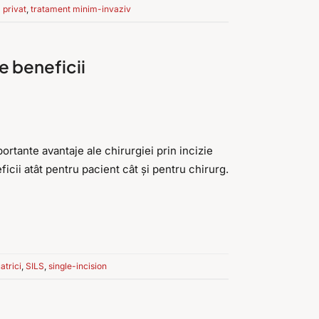
l privat
,
tratament minim-invaziv
le beneficii
ortante avantaje ale chirurgiei prin incizie
cii atât pentru pacient cât și pentru chirurg.
atrici
,
SILS
,
single-incision