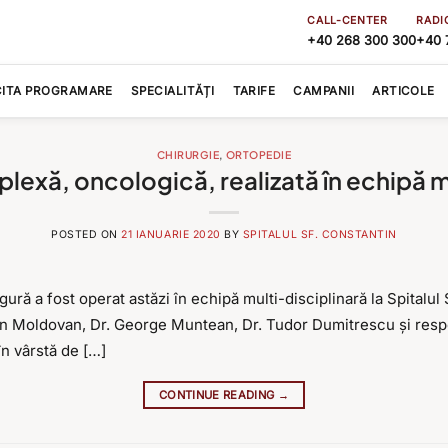
CALL-CENTER
RADI
+40 268 300 300
+40 
CITA PROGRAMARE
SPECIALITĂȚI
TARIFE
CAMPANII
ARTICOLE
CHIRURGIE
,
ORTOPEDIE
lexă, oncologică, realizată în echipă m
POSTED ON
21 IANUARIE 2020
BY
SPITALUL SF. CONSTANTIN
ră a fost operat astăzi în echipă multi-disciplinară la Spitalul
n Moldovan, Dr. George Muntean, Dr. Tudor Dumitrescu și respect
în vârstă de […]
CONTINUE READING
→