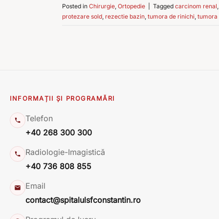
Posted in
Chirurgie
,
Ortopedie
|
Tagged
carcinom renal
protezare sold
,
rezectie bazin
,
tumora de rinichi
,
tumora 
INFORMAȚII ȘI PROGRAMĂRI
Telefon
+40 268 300 300
Radiologie-Imagistică
+40 736 808 855
Email
contact@spitalulsfconstantin.ro