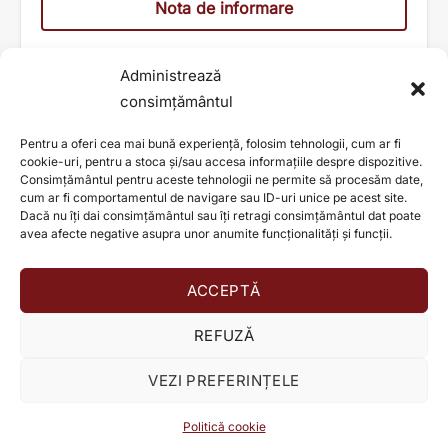
Nota de informare
Administrează
consimțământul
Pentru a oferi cea mai bună experiență, folosim tehnologii, cum ar fi
cookie-uri, pentru a stoca și/sau accesa informațiile despre dispozitive.
Consimțământul pentru aceste tehnologii ne permite să procesăm date,
cum ar fi comportamentul de navigare sau ID-uri unice pe acest site.
Dacă nu îți dai consimțământul sau îți retragi consimțământul dat poate
avea afecte negative asupra unor anumite funcționalități și funcții.
ACCEPTĂ
AJUTĂ ȘI TU LA SCHIMBAREA UNEI VIEȚI!
REFUZĂ
Donează acum!
VEZI PREFERINȚELE
© TEO HEALTH S.A. 2026
Programează-te
Politică cookie
Politica de confidențialitate