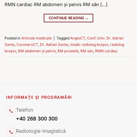
RMN cardiac RM abdomen și pelvis RM sân […]
CONTINUE READING
→
Posted in
Articole medicale
|
Tagged
AngioCT
,
Conf. Univ. Dr. Adrian
Santa
,
CoronaroCT
,
Dr. Adrian Santa
,
medic radiolog brașov
,
radiolog
brașov
,
RM abdomen și pelvis
,
RM prostată
,
RM sân
,
RMN cardiac
INFORMAȚII ȘI PROGRAMĂRI
Telefon
+40 268 300 300
Radiologie-Imagistică