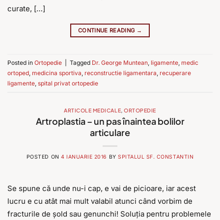
curate, […]
CONTINUE READING
→
Posted in
Ortopedie
|
Tagged
Dr. George Muntean
,
ligamente
,
medic
ortoped
,
medicina sportiva
,
reconstructie ligamentara
,
recuperare
ligamente
,
spital privat ortopedie
ARTICOLE MEDICALE
,
ORTOPEDIE
Artroplastia – un pas înaintea bolilor
articulare
POSTED ON
4 IANUARIE 2016
BY
SPITALUL SF. CONSTANTIN
Se spune că unde nu-i cap, e vai de picioare, iar acest
lucru e cu atât mai mult valabil atunci când vorbim de
fracturile de șold sau genunchi! Soluția pentru problemele