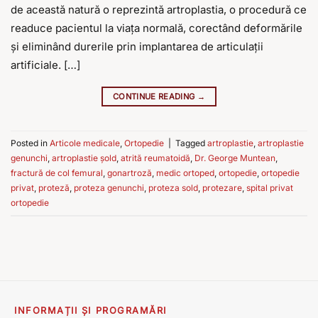
de această natură o reprezintă artroplastia, o procedură ce
readuce pacientul la viața normală, corectând deformările
și eliminând durerile prin implantarea de articulații
artificiale. […]
CONTINUE READING
→
Posted in
Articole medicale
,
Ortopedie
|
Tagged
artroplastie
,
artroplastie
genunchi
,
artroplastie șold
,
atrită reumatoidă
,
Dr. George Muntean
,
fractură de col femural
,
gonartroză
,
medic ortoped
,
ortopedie
,
ortopedie
privat
,
proteză
,
proteza genunchi
,
proteza sold
,
protezare
,
spital privat
ortopedie
INFORMAȚII ȘI PROGRAMĂRI