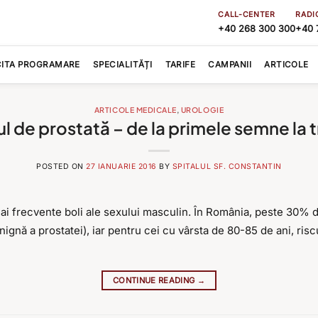
CALL-CENTER
RADI
+40 268 300 300
+40 
CITA PROGRAMARE
SPECIALITĂȚI
TARIFE
CAMPANII
ARTICOLE
ARTICOLE MEDICALE
,
UROLOGIE
 de prostată – de la primele semne la 
POSTED ON
27 IANUARIE 2016
BY
SPITALUL SF. CONSTANTIN
mai frecvente boli ale sexului masculin. În România, peste 30% d
gnă a prostatei), iar pentru cei cu vârsta de 80-85 de ani, riscu
CONTINUE READING
→