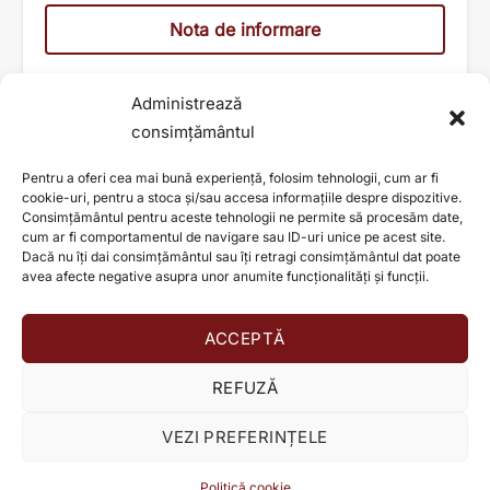
Nota de informare
Administrează
consimțământul
Pentru a oferi cea mai bună experiență, folosim tehnologii, cum ar fi
cookie-uri, pentru a stoca și/sau accesa informațiile despre dispozitive.
Consimțământul pentru aceste tehnologii ne permite să procesăm date,
cum ar fi comportamentul de navigare sau ID-uri unice pe acest site.
Dacă nu îți dai consimțământul sau îți retragi consimțământul dat poate
avea afecte negative asupra unor anumite funcționalități și funcții.
ACCEPTĂ
AJUTĂ ȘI TU LA SCHIMBAREA UNEI VIEȚI!
REFUZĂ
Donează acum!
VEZI PREFERINȚELE
© TEO HEALTH S.A. 2026
Programează-te
Politică cookie