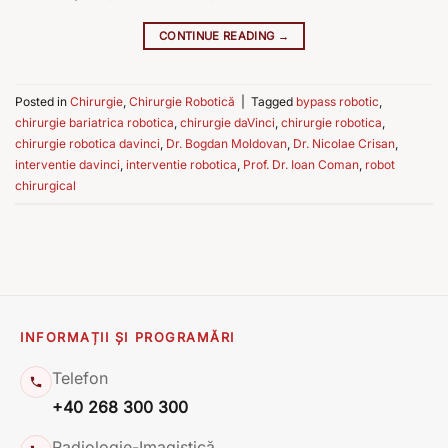
CONTINUE READING
→
Posted in
Chirurgie
,
Chirurgie Robotică
|
Tagged
bypass robotic
,
chirurgie bariatrica robotica
,
chirurgie daVinci
,
chirurgie robotica
,
chirurgie robotica davinci
,
Dr. Bogdan Moldovan
,
Dr. Nicolae Crisan
,
interventie davinci
,
interventie robotica
,
Prof. Dr. Ioan Coman
,
robot
chirurgical
INFORMAȚII ȘI PROGRAMĂRI
Telefon
+40 268 300 300
Radiologie-Imagistică