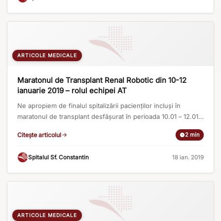
medic primar chirurg, a tratat acest caz printr-o singură
operație, combinată. [...]
ARTICOLE MEDICALE
Maratonul de Transplant Renal Robotic din 10-12
ianuarie 2019 – rolul echipei AT
Ne apropiem de finalul spitalizării pacienților incluși în
maratonul de transplant desfășurat în perioada 10.01 – 12.01.
2019 în spitalul Sf. Constantin. Toți bolnavii se pregătesc să
Citește articolul
2 min
plece spre casă. Este un moment emoționant, plin de
bucurie și de satisfacții personale și profesionale pentru
Spitalul Sf. Constantin
·
18 ian. 2019
întreaga echipă medicală care a participat la îngrijirea
acestora, atât donatorii [...]
ARTICOLE MEDICALE