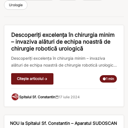
Urologie
CHIRURGIE ROBOTICĂ
Descoperiți excelența în chirurgia minim
– invaziva alături de echipa noastră de
chirurgie robotică urologică
Descoperiți excelența în chirurgia minim – invaziva
alături de echipa noastră de chirurgie robotică urologică,
Dr. Alexandru Cealan, medic specialist urologie și
coordonatorul departamentului de urologie, Dr. Ion
Citește articolul
1 min
Perciuleac, medic specialist urologie și Prof. emerit Dr.
Ioan Coman, medic primar urolog cu supraspecializare
Spitalul Sf. Constantin
17 iulie 2024
în chirurgia laparoscopică și robotică urologică Chirurgia
robotică este la momentul actual [...]
CHIRURGIE ROBOTICĂ
NOU la Spitalul Sf. Constantin – Aparatul SUDOSCAN