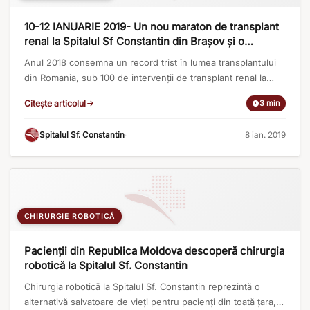
10-12 IANUARIE 2019- Un nou maraton de transplant
renal la Spitalul Sf Constantin din Braşov şi o
premieră medicală pentru Europa de Est
Anul 2018 consemna un record trist în lumea transplantului
din Romania, sub 100 de intervenţii de transplant renal la
nivel naţional, raportat la necesarul de 3000 de grefe pe an.
Citește articolul
3 min
Tot În anul 2018, la început de Iunie, publicam un material
despre eforturile Centrului de Transplant Renal „Profesor
Spitalul Sf. Constantin
·
8 ian. 2019
Gilles Mentha” de la Spitalul Sf Constantin [...]
CHIRURGIE ROBOTICĂ
Pacienții din Republica Moldova descoperă chirurgia
robotică la Spitalul Sf. Constantin
Chirurgia robotică la Spitalul Sf. Constantin reprezintă o
alternativă salvatoare de vieți pentru pacienți din toată țara,