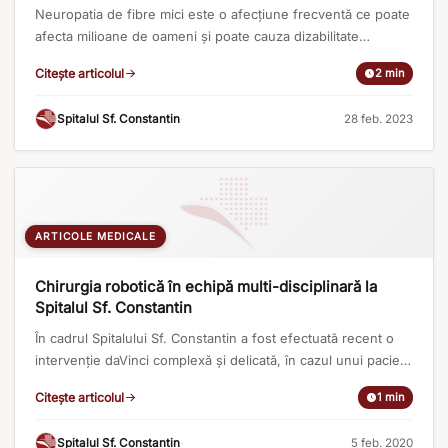
Neuropatia de fibre mici este o afecțiune frecventă ce poate
afecta milioane de oameni și poate cauza dizabilitate
importantă. Ce simptome determină neuropatia de fibre mici?
Citește articolul
2 min
Indiferent de cauză, neuropatia de fibre mici poate
determina durere cu caracter de furnicătură, arsură,
Spitalul Sf. Constantin
·
28 feb. 2023
amorțeală, senzație de rece care se accentuează mai ales în
repaus. În 50 % [...]
ARTICOLE MEDICALE
Chirurgia robotică în echipă multi-disciplinară la
Spitalul Sf. Constantin
În cadrul Spitalului Sf. Constantin a fost efectuată recent o
intervenție daVinci complexă și delicată, în cazul unui pacient
diagnosticat cu diverticulita intestinului gros și fistulă colo-
Citește articolul
1 min
vezicală. Echipa de chirurgie robotică formată din Prof. Dr.
Ioan Coman, medic primar urolog și Dr. Bogdan Moldovan,
Spitalul Sf. Constantin
·
5 feb. 2020