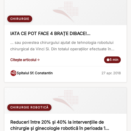
CHIRURGIE
IATA CE POT FACE 4 BRAȚE DIBACE!…
… sau povestea chirurgului ajutat de tehnologia robotului
chirurgical da Vinci Si. Din totalul operațiilor efectuate în
cadrul secțiilor de chirurgie generală și urologie ale Spitalului
Citește articolul
5 min
Sf. Constantin în anul 2017, aproape 8% dintre pacienti au
optat pentru chirurgia robotică, inclusiv o pacientă căreia i-a
Spitalul Sf. Constantin
·
27 apr. 2018
fost prelevat rinichiul pentru transplant. Chirurgia asistată de
robot, numită [...]
CHIRURGIE ROBOTICĂ
Reduceri între 20% și 40% la intervențiile de
chirurgie și ginecologie robotică în perioada 1