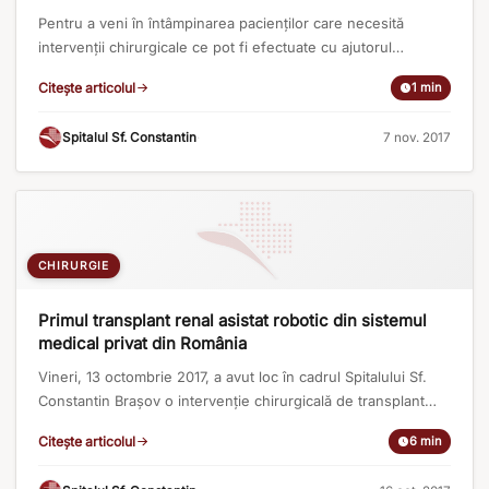
noiembrie – 31 decembrie 2017
Pentru a veni în întâmpinarea pacienților care necesită
intervenții chirurgicale ce pot fi efectuate cu ajutorul
robotului daVinci, în domeniul chirurgiei generale și al
Citește articolul
1 min
ginecologiei, Spitalul Sf. Constantin oferă în perioada 1
noiembrie – 31 decembrie 2017 reduceri cuprinse între 20%
Spitalul Sf. Constantin
·
7 nov. 2017
și 40% pentru următoarele operații: Histerectomie robotică
Miomectomie robotică Chirurgia robotică a cancerului de [...]
CHIRURGIE
Primul transplant renal asistat robotic din sistemul
medical privat din România
Vineri, 13 octombrie 2017, a avut loc în cadrul Spitalului Sf.
Constantin Brașov o intervenție chirurgicală de transplant
renal în cazul unui pacient cu vârsta de 55 de ani din Cluj,
Citește articolul
6 min
diabetic, care a primit un rinichi de la soția lui. Metoda
folosită pentru prelevarea organului, în premieră pentru