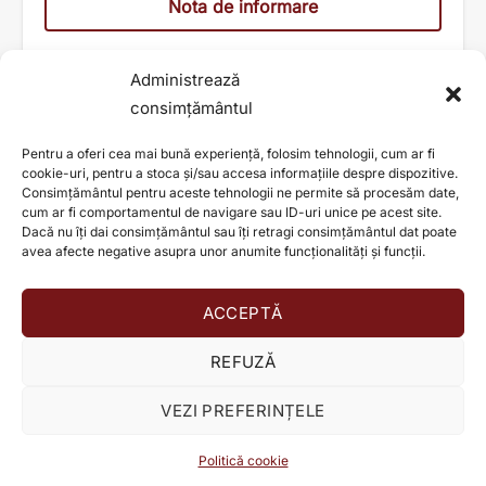
Nota de informare
Administrează
consimțământul
Pentru a oferi cea mai bună experiență, folosim tehnologii, cum ar fi
cookie-uri, pentru a stoca și/sau accesa informațiile despre dispozitive.
Consimțământul pentru aceste tehnologii ne permite să procesăm date,
cum ar fi comportamentul de navigare sau ID-uri unice pe acest site.
Dacă nu îți dai consimțământul sau îți retragi consimțământul dat poate
avea afecte negative asupra unor anumite funcționalități și funcții.
ACCEPTĂ
AJUTĂ ȘI TU LA SCHIMBAREA UNEI VIEȚI!
REFUZĂ
Donează acum!
VEZI PREFERINȚELE
© TEO HEALTH S.A. 2026
Programează-te
Politică cookie
Politica de confidențialitate