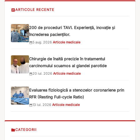
ARTICOLE RECENTE
200 de proceduri TAVI. Experiență, inovație și
încrederea pacienților.
5 aug. 2026
·
Articole medicale
Chirurgie de înaltă precizie în tratamentul
carcinomului scuamos al glandei parotide
20 iul. 2026
·
Articole medicale
Evaluarea fiziologică a stenozelor coronariene prin
RFR (Resting Full-cycle Ratio)
13 iul. 2026
·
Articole medicale
CATEGORII