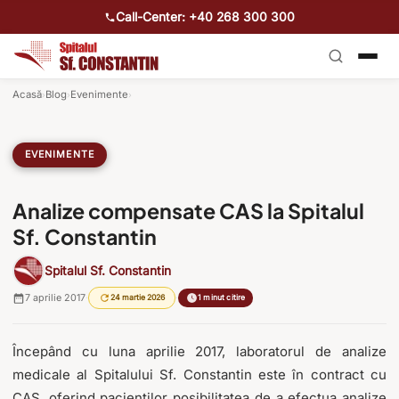
Call-Center: +40 268 300 300
Acasă
Blog
Evenimente
›
›
›
EVENIMENTE
Analize compensate CAS la Spitalul
Sf. Constantin
Spitalul Sf. Constantin
7 aprilie 2017
·
·
24 martie 2026
1 minut citire
Începând cu luna aprilie 2017, laboratorul de analize
medicale al Spitalului Sf. Constantin este în contract cu
CAS, oferind pacienților posibilitatea de a efectua analize