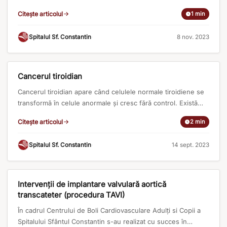
marcat al doilea atelier din Programul Educațional Timp
Citește articolul
1 min
pentru Sănătate, organizat alături de Asociația Medicilor de
Familie din Brașov, prin deosebita contribuție a doamnei
Spitalul Sf. Constantin
·
8 nov. 2023
Conf. Dr. Andrea Neculau. Acest atelier a avut ca tematică
Cardiologie – Cardiologie Intervențională – [...]
ARTICOLE MEDICALE
Cancerul tiroidian
Cancerul tiroidian apare când celulele normale tiroidiene se
transformă în celule anormale și cresc fără control. Există
diferite tipuri de cancer dintre care unele sunt mai severe
Citește articolul
2 min
decât altele. În stadiile incipiente nu sunt simptome însă în
cele mai multe cazuri cancerul tiroidian este depistat prin
Spitalul Sf. Constantin
·
14 sept. 2023
investigații imagistice – ecografie tiroidiană, CT/RMN
efectuate pentru alte [...]
ARTICOLE MEDICALE
Intervenții de implantare valvulară aortică
transcateter (procedura TAVI)
În cadrul Centrului de Boli Cardiovasculare Adulți si Copii a
Spitalului Sfântul Constantin s-au realizat cu succes în