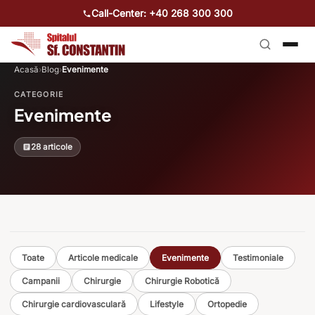
Call-Center: +40 268 300 300
Acasă
›
Blog
›
Evenimente
CATEGORIE
Evenimente
28 articole
Toate
Articole medicale
Evenimente
Testimoniale
Campanii
Chirurgie
Chirurgie Robotică
Chirurgie cardiovasculară
Lifestyle
Ortopedie