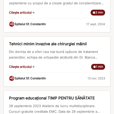
septembrie cu scopul de a creşte gradul de conştientizare
globală cu privire la necesitatea implicării active a pacienţilor
Citește articolul
2 min
şi a familiilor acestora la toate nivelurile de îngrijire a sănătăţii
pentru a îmbunătăţi siguranţa acestora. În 2024, tema
Spitalul Sf. Constantin
·
17 sept. 2024
stabilită de către OMS pentru marcarea acestei zile este [...]
ARTICOLE MEDICALE
Tehnici minim invazive ale chirurgiei mâinii
Din dorința de a oferi cea mai bună opțiune de tratament
pacienților, echipa de ortopedie alcătuită din Dr. Bianca
Chiorean și Dr. George Tudose au participat la conferința
Citește articolul
1 min
Wide-Awake and Minimaly Invasive hand and Wrist Surgery
în Doha, Quatar. Acolo au învățat și au lucrat alături de
Spitalul Sf. Constantin
·
13 nov. 2023
pionierii tehnicilor minim invazive ale chirurgiei mâinii sub
[...]
ARTICOLE MEDICALE
Program educațional TIMP PENTRU SĂNĂTATE
28 septembrie 2023 Ateliere de lucru multidisciplinare.
Cursuri gratuite creditate EMC. Data de 28 septembrie a