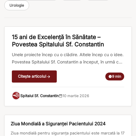
Urologie
EVENIMENTE
15 ani de Excelență în Sănătate –
Povestea Spitalului Sf. Constantin
Unele proiecte încep cu o clădire. Altele încep cu o idee.
Povestea Spitalului Sf. Constantin a început, în urmă cu
15 ani, cu o convingere simplă, dar puternică: medicina
trebuie să fie făcută cu responsabilitate, profesionalism
Citește articolul
9 min
și respect profund pentru pacient. În 2011, la Brașov, lua
naștere un proiect medical construit în jurul acestor
Spitalul Sf. Constantin
10 martie 2026
valori. [...]
EVENIMENTE
Ziua Mondială a Siguranței Pacientului 2024
Ziua mondială pentru siguranţa pacientului este marcată la 17