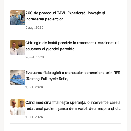
200 de proceduri TAVI. Experiență, inovație și
încrederea pacienților.
5 aug. 2026
Chirurgie de înaltă precizie în tratamentul carcinomului
scuamos al glandei parotide
20 iul. 2026
Evaluarea fiziologică a stenozelor coronariene prin RFR
(Resting Full-cycle Ratio)
13 iul. 2026
Când medicina întâlnește speranța: o intervenție care a
redat unui pacient șansa de a vorbi, de a respira și de
a merge mai departe
13 iul. 2026