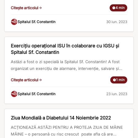
medicii rezidenți și studenții la Facultatea de Medicină au
Citește articolul
4 min
participat la primul Program de educație medicală –
Ateliere de lucru multidisciplinare – TIMP PENTRU
Spitalul Sf. Constantin
·
30 iun. 2023
SĂNĂTATE organizat de Spitalul Sf. Constantin în parteneriat
cu Asociația Medicilor de Familie Brașov. “Ne bucurăm că
ARTICOLE MEDICALE
prin Programul [...]
Exercițiu operațional ISU în colaborare cu IGSU și
Spitalul Sf. Constantin
Astăzi a fost o zi specială la Spitalul Sf. Constantin! A fost
organizat un exercițiu de alarmare, intervenție, salvare și
evacuare în cazul simulării unui incendiu la etajul II.
Citește articolul
1 min
Activitatea s-a desfășurat sub coordonarea ISU Brașov, ISU
București și experți din Franța. Scopul exercițiului este
Spitalul Sf. Constantin
·
23 iun. 2023
antrenarea structurilor de conducere şi răspuns cu
responsabilități în managementul [...]
EVENIMENTE
Ziua Mondială a Diabetului 14 Noiembrie 2022
ACȚIONEAZĂ ASTĂZI PENTRU A PROTEJA ZIUA DE MÂINE
MÂINE – o persoană cu risc crescut poate afla că are