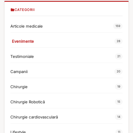
CATEGORII
Articole medicale
159
Evenimente
28
Testimoniale
21
Campanii
20
Chirurgie
19
Chirurgie Robotică
15
Chirurgie cardiovasculară
14
Lifestyle
11