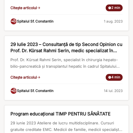
această săptămână 6 intervenții de implantare valvulară
Citește articolul
2 min
aortică transcateter (procedura TAVI). Cei 6 pacienți cu
vârste cuprinse intre 64 și 85 de ani au fost investigați și
Spitalul Sf. Constantin
·
1 aug. 2023
diagnosticați în cadrul serviciului nostru, diagnosticul fiind –
Stenoză valvulară [...]
ARTICOLE MEDICALE
29 Iulie 2023 – Consultanță de tip Second Opinion cu
Prof. Dr. Kürsat Rahmi Serin, medic specializat în
chirurgia hepato-bilio-pancreatică și transplantul
Prof. Dr. Kürsat Rahmi Serin, specialist în chirurgia hepato-
hepatic.
bilio-pancreatică și transplantul hepatic în cadrul Spitalului
Istanbul Florence Nightingale din Turcia, vine în România pe
Citește articolul
4 min
29 iulie pentru a discuta față în față cu pacienții români care
se confruntă cu afecțiuni hepatice, pancreatice sau biliare și
Spitalul Sf. Constantin
·
14 iul. 2023
pentru a le oferi o a doua opinie medicală. Consultațiile D-
nului Prof. Dr. [...]
ARTICOLE MEDICALE
Program educațional TIMP PENTRU SĂNĂTATE
29 iunie 2023 Ateliere de lucru multidisciplinare. Cursuri
gratuite creditate EMC. Medicii de familie, medicii specialiști,