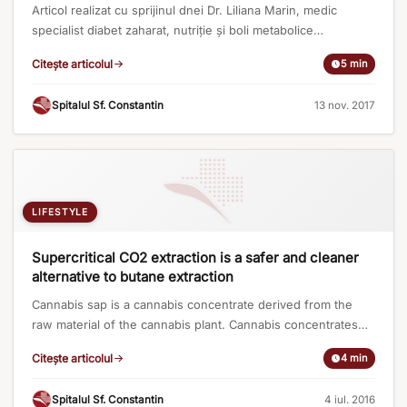
Articol realizat cu sprijinul dnei Dr. Liliana Marin, medic
specialist diabet zaharat, nutriție și boli metabolice
Semnificația Zilei Mondiale A Diabetului Anul acesta, Ziua
Citește articolul
5 min
Mondială a Diabetului, 14 NOIEMBRIE, este dedicată femeilor
diabetice, concentrându-se asupra dreptului acestora la
Spitalul Sf. Constantin
·
13 nov. 2017
informație și implicit, la un viitor sănătos: „Our right to a
healthy future” fiind sloganul promovat de [...]
LIFESTYLE
Supercritical CO2 extraction is a safer and cleaner
alternative to butane extraction
Cannabis sap is a cannabis concentrate derived from the
raw material of the cannabis plant. Cannabis concentrates
are unique in that they can contain extremely high levels of
Citește articolul
4 min
THC (up to 90-100%). They are also rich in other
cannabinoids, such as CBD, and contain a variety of
Spitalul Sf. Constantin
·
4 iul. 2016
terpenes. There are two main methods of extracting [...]