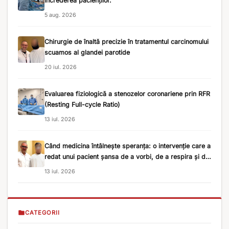
încrederea pacienților.
5 aug. 2026
Chirurgie de înaltă precizie în tratamentul carcinomului
scuamos al glandei parotide
20 iul. 2026
Evaluarea fiziologică a stenozelor coronariene prin RFR
(Resting Full-cycle Ratio)
13 iul. 2026
Când medicina întâlnește speranța: o intervenție care a
redat unui pacient șansa de a vorbi, de a respira și de
a merge mai departe
13 iul. 2026
CATEGORII