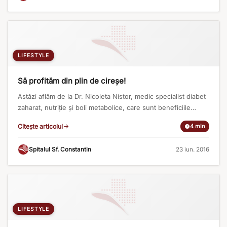
LIFESTYLE
Să profităm din plin de cireșe!
Astăzi aflăm de la Dr. Nicoleta Nistor, medic specialist diabet
zaharat, nutriție și boli metabolice, care sunt beneficiile
cireșelor pentru sănătate. A venit vremea cireşelor însă
Citește articolul
4 min
puţini dintre noi știu câte efecte miraculoase au atât fructele,
cât şi codiţele lor pentru sănătatea noastră. Cireșele sunt nu
Spitalul Sf. Constantin
·
23 iun. 2016
doar fructe gustoase, dar și sănătoase, reprezentând o
resursă foarte [...]
LIFESTYLE