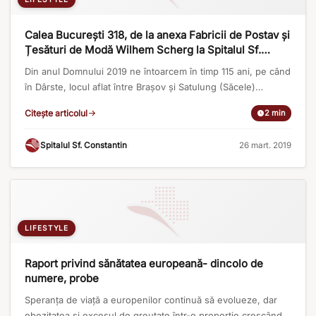
Calea București 318, de la anexa Fabricii de Postav și
Țesături de Modă Wilhem Scherg la Spitalul Sf.
Constantin
Din anul Domnului 2019 ne întoarcem în timp 115 ani, pe când
în Dârste, locul aflat între Brașov și Satulung (Săcele)
funcționa anexa Fabricii de Postav și Țesături de Modă
Citește articolul
2 min
Wilhem Scherg, cea mai veche întreprindere din ramura
industriei de lână a Brașovului. În 1904 la Fabrica Scherg se
Spitalul Sf. Constantin
·
26 mart. 2019
ajungea cu tramvaiul cu aburi, care lega [...]
LIFESTYLE
Raport privind sănătatea europeană- dincolo de
numere, probe
Speranţa de viaţă a europenilor continuă să evolueze, dar
obezitatea şi excesul de greutate într-o proporţie crescândă