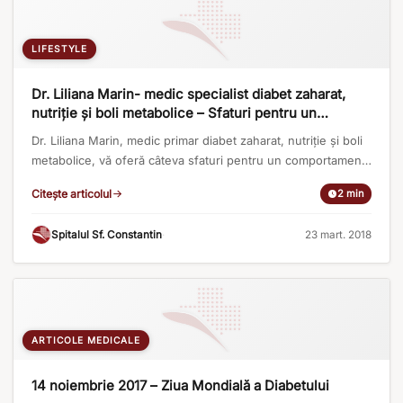
LIFESTYLE
Dr. Liliana Marin- medic specialist diabet zaharat,
nutriție și boli metabolice – Sfaturi pentru un
comportament alimentar sănătos
Dr. Liliana Marin, medic primar diabet zaharat, nutriție și boli
metabolice, vă oferă câteva sfaturi pentru un comportament
alimentar sănătos: Sunt recomandate 3 mese principale pe
Citește articolul
2 min
zi, iar între ele, câte o gustare (2-3 gustări pe zi). Intervalul
dintre mesele principale și gustări să nu fie mai mare de 3
Spitalul Sf. Constantin
·
23 mart. 2018
ore. La gustări sunt recomandate : [...]
ARTICOLE MEDICALE
14 noiembrie 2017 – Ziua Mondială a Diabetului