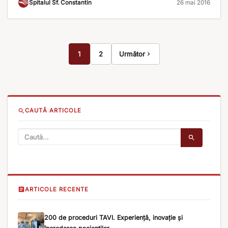
Spitalul Sf. Constantin
·
26 mai 2016
risurile la care ne expune o mușcătură de căpușă [...]
1
2
Următor
CAUTĂ ARTICOLE
ARTICOLE RECENTE
200 de proceduri TAVI. Experiență, inovație și