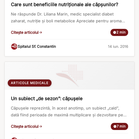
Care sunt beneficiile nutriționale ale căpșunilor?
Ne răspunde Dr. Liliana Marin, medic specialist diabet
zaharat, nutriție și boli metabolice Apreciate pentru aroma
deosebită și gustul dulce, căpșunile sunt prezente din
Citește articolul
2 min
abundență în această perioadă și trebuie să profităm din plin
de beneficiile lor. O cantitate de 100g de căpșuni conține
Spitalul Sf. Constantin
·
14 iun. 2016
aproximativ 7g de carbohidrați și are 33 de kilocalorii.
Căpșunile sunt [...]
ARTICOLE MEDICALE
Un subiect „de sezon”: căpușele
Căpușele reprezintă, în acest anotimp, un subiect „cald”,
dată fiind perioada de maximă multiplicare și dezvoltare pe
care o ating, precum și activitățile frecvente ale omului în
Citește articolul
7 min
natură, ce favorizează contactul cu acest vector. Aflăm mai
jos de la medicul nostru primar boli infecțioase care sunt