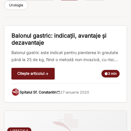
Urologie
GASTROENTEROLOGIE
Balonul gastric: indicații, avantaje și
dezavantaje
Balonul gastric este indicat pentru pierderea în greutate
până la 25 de kg, fiind o metodă non-invazivă, cu riscuri
scăzute față de intervenția chirurgicală. Montajul lui este
o procedură non-chirurgicală pentru scăderea în
Citește articolul
3 min
greutate care presupune introducerea unui balon
fabricat din silicon, umplut cu soluție salină cu
Spitalul Sf. Constantin
27 ianuarie 2020
capacitatea între 400 și 700 ml. Este recomandat [...]
LIFESTYLE