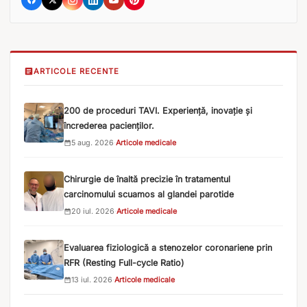
ARTICOLE RECENTE
200 de proceduri TAVI. Experiență, inovație și
încrederea pacienților.
5 aug. 2026
·
Articole medicale
Chirurgie de înaltă precizie în tratamentul
carcinomului scuamos al glandei parotide
20 iul. 2026
·
Articole medicale
Evaluarea fiziologică a stenozelor coronariene prin
RFR (Resting Full-cycle Ratio)
13 iul. 2026
·
Articole medicale