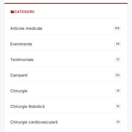
CATEGORII
Articole medicale
159
Evenimente
28
Testimoniale
21
Campanii
20
Chirurgie
19
Chirurgie Robotică
15
Chirurgie cardiovasculară
14