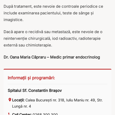
După tratament, este nevoie de controale periodice ce
include examinarea pacientului, teste de sânge și
imagistice.
Dacă apare o recidivă sau metastază, este nevoie de o
reintervenție chirurgicală, iod radioactiv, radioterapie
externă sau chimioterapie.
Dr. Oana Maria Căpraru – Medic primar endocrinolog
Informații și programări:
Spitalul Sf. Constantin Brașov
Locații:
Calea București nr. 318
,
Iuliu Maniu nr. 49
,
Str.
Lungă nr. 4
Call Center:
0268 300 300