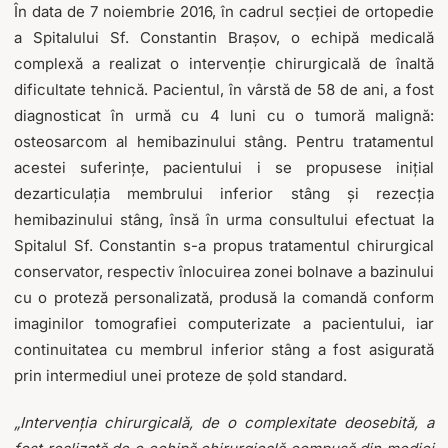
În data de 7 noiembrie 2016, în cadrul secției de ortopedie
a Spitalului Sf. Constantin Brașov, o echipă medicală
complexă a realizat o intervenție chirurgicală de înaltă
dificultate tehnică. Pacientul, în vârstă de 58 de ani, a fost
diagnosticat în urmă cu 4 luni cu o tumoră malignă:
osteosarcom al hemibazinului stâng. Pentru tratamentul
acestei suferințe, pacientului i se propusese inițial
dezarticulația membrului inferior stâng și rezecția
hemibazinului stâng, însă în urma consultului efectuat la
Spitalul Sf. Constantin s-a propus tratamentul chirurgical
conservator, respectiv înlocuirea zonei bolnave a bazinului
cu o proteză personalizată, produsă la comandă conform
imaginilor tomografiei computerizate a pacientului, iar
continuitatea cu membrul inferior stâng a fost asigurată
prin intermediul unei proteze de șold standard.
„Intervenția chirurgicală, de o complexitate deosebită, a