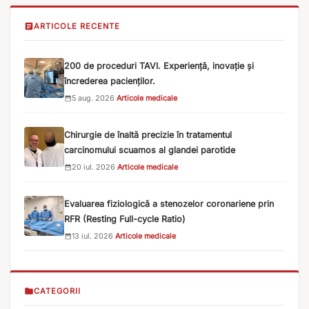
ARTICOLE RECENTE
200 de proceduri TAVI. Experiență, inovație și
încrederea pacienților.
5 aug. 2026
·
Articole medicale
Chirurgie de înaltă precizie în tratamentul
carcinomului scuamos al glandei parotide
20 iul. 2026
·
Articole medicale
Evaluarea fiziologică a stenozelor coronariene prin
RFR (Resting Full-cycle Ratio)
13 iul. 2026
·
Articole medicale
CATEGORII