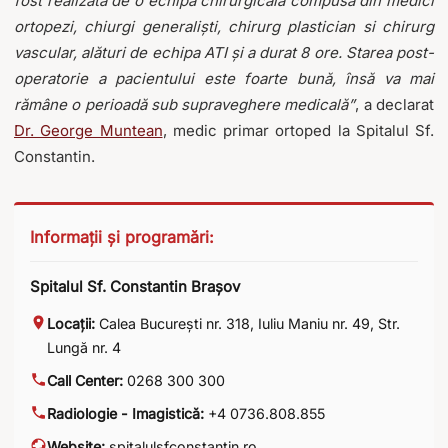
fost realizată de o echipă chirurgicală compusă din medici
ortopezi, chiurgi generaliști, chirurg plastician si chirurg
vascular, alături de echipa ATI și a durat 8 ore. Starea post-
operatorie a pacientului este foarte bună, însă va mai
rămâne o perioadă sub supraveghere medicală”
, a declarat
Dr. George Muntean
, medic primar ortoped la Spitalul Sf.
Constantin.
Informații și programări:
Spitalul Sf. Constantin Brașov
Locații:
Calea București nr. 318
,
Iuliu Maniu nr. 49
,
Str.
Lungă nr. 4
Call Center:
0268 300 300
Radiologie - Imagistică:
+4 0736.808.855
Website:
spitalulsfconstantin.ro