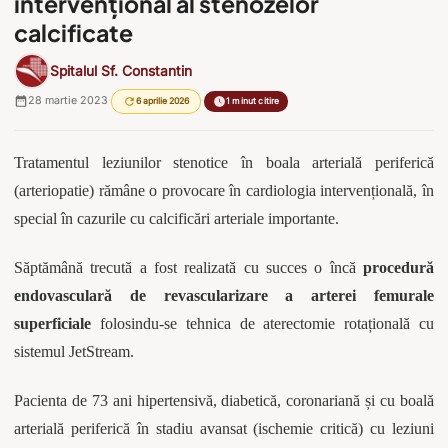
intervențional al stenozelor
calcificate
Spitalul Sf. Constantin
28 martie 2023
·
·
6 aprilie 2026
1 minut citire
Tratamentul leziunilor stenotice în boala arterială periferică
(arteriopatie) rămâne o provocare în cardiologia intervențională, în
special în cazurile cu calcificări arteriale importante.
Săptămână trecută a fost realizată cu succes o încă
procedură
endovasculară de revascularizare a arterei femurale
superficiale
folosindu-se tehnica de aterectomie rotațională cu
sistemul JetStream.
Pacienta de 73 ani hipertensivă, diabetică, coronariană și cu boală
arterială periferică în stadiu avansat (ischemie critică) cu leziuni