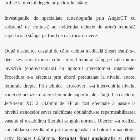
trofice la nivelul degetelor piciorului stâng.
Investigațiile de specialiate (arteriografia prin AngioCT cu
substanță de contrast) au evidențiat ocluzie de arteră femurală
superficială stângă pe fond de calcificări severe.
După discutarea cazului de către echipa medicală (heart team) s-a
decis revascularizarea axului arterial femural stâng pe cale minim
invazivă (endovasculară) cu ajutorul aterectomiei rotaționale.
Procedura s-a efectuat prin abord percutanat la nivelul arterei
femurale drepte. Prin tehnica „crossover„ s-a intervenit la nivelul
zonei de ocluzie a arterei femurale superficiale stângi. Cu cateterul
JetStream XC 2.1/3.0mm de 7F au fost efectuate 2 pasaje la
nivelul stenozelor sever calcificate obținându-se repermeabilizarea
vasului și restabilirea fluxului sanguin normal. Ulterior s-a realizat
consolidarea rezultatului prin angioplastia cu balon farmacologic
activ Ranger 6.0/60mm
. Rezultat final angiografic și clinic