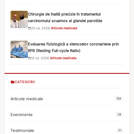
Chirurgie de înaltă precizie în tratamentul
carcinomului scuamos al glandei parotide
20 iul. 2026
·
Articole medicale
Evaluarea fiziologică a stenozelor coronariene prin
RFR (Resting Full-cycle Ratio)
13 iul. 2026
·
Articole medicale
CATEGORII
Articole medicale
159
Evenimente
28
Testimoniale
21