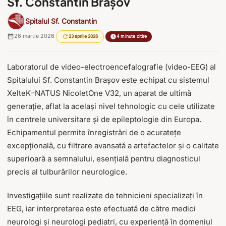
Sf. Constantin Brașov
Spitalul Sf. Constantin
26 martie 2026
·
·
23 aprilie 2026
4 minute citire
Laboratorul de video-electroencefalografie (video-EEG) al
Spitalului Sf. Constantin Brașov este echipat cu sistemul
XelteK–NATUS NicoletOne V32, un aparat de ultimă
generație, aflat la același nivel tehnologic cu cele utilizate
în centrele universitare și de epileptologie din Europa.
Echipamentul permite înregistrări de o acuratețe
excepțională, cu filtrare avansată a artefactelor și o calitate
superioară a semnalului, esențială pentru diagnosticul
precis al tulburărilor neurologice.
Investigațiile sunt realizate de tehnicieni specializați în
EEG, iar interpretarea este efectuată de către medici
neurologi și neurologi pediatri, cu experiență în domeniul