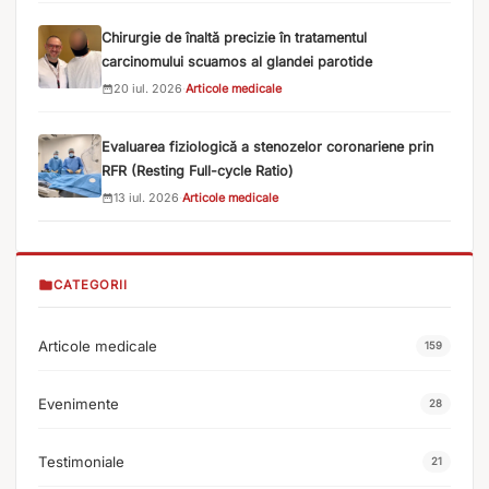
Chirurgie de înaltă precizie în tratamentul
carcinomului scuamos al glandei parotide
20 iul. 2026
·
Articole medicale
Evaluarea fiziologică a stenozelor coronariene prin
RFR (Resting Full-cycle Ratio)
13 iul. 2026
·
Articole medicale
CATEGORII
Articole medicale
159
Evenimente
28
Testimoniale
21