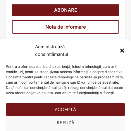
Nota de informare
Administrează
consimțământul
Pentru a oferi cea mai bună experiență, folosim tehnologii, cum ar fi
cookie-uri, pentru a stoca și/sau accesa informațiile despre dispozitive.
Consimțământul pentru aceste tehnologii ne permite să procesăm date,
cum ar fi comportamentul de navigare sau ID-uri unice pe acest site.
Dacă nu îți dai consimțământul sau îți retragi consimțământul dat poate
avea afecte negative asupra unor anumite funcționalități și funcții.
ACCEPTĂ
AJUTĂ ȘI TU LA SCHIMBAREA UNEI VIEȚI!
REFUZĂ
Donează acum!