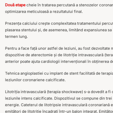
Două etape
cheie în tratarea percutană a stenozelor coronari
optimizarea meticuloasă a rezultatului final.
Prezența calciului crește complexitatea tratamentului percuta
plasarea stentului și, de asemenea, limitând expansiunea sa 
termen lung.
Pentru a face față unor astfel de leziuni, au fost dezvoltate 
dispozitive de aterectomie și de litotriție intravasculară (t
anterior poate ajuta cardiologii intervenționali în obținerea
Tehnica angioplastiei cu implant de stent facilitată de tera
leziunilor coronariene calcificate.
Litotriția intravasculară (terapia shockwave) s-a dovedit a 
leziunile intens calcificate. Dispozitivul se compune din tr
energie. Cateterul de litotripsie intravasculară coronariană e
emițători de litotriție încadrați într-un balon integrat. Emi