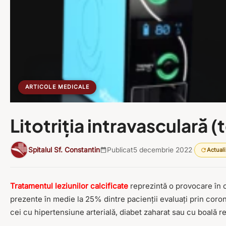
ARTICOLE MEDICALE
Litotriția intravasculară
Spitalul Sf. Constantin
Publicat
5 decembrie 2022
·
Actuali
Tratamentul leziunilor calcificate
reprezintă o provocare în c
prezente în medie la 25% dintre pacienții evaluați prin coronar
cei cu hipertensiune arterială, diabet zaharat sau cu boală r