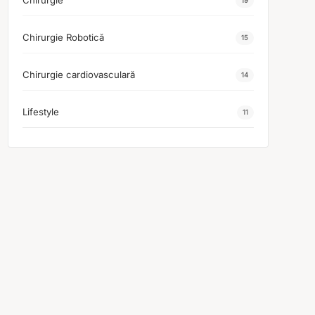
Chirurgie
19
Chirurgie Robotică
15
Chirurgie cardiovasculară
14
Lifestyle
11