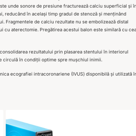
este unde sonore de presiune fracturează calciu superficial și î
ui, reducând în același timp gradul de stenoză și menținând
ui. Fragmentele de calciu rezultate nu se embolizează distal
ui cu aterectomie. Pregătirea acestui balon este similară cu ce
nsolidarea rezultatului prin plasarea stentului în interiorul
e circulă în condiții optime spre mușchiul inimii.
nica ecografiei intracoronariene (IVUS) disponibilă și utilizată î