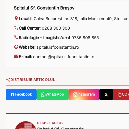
Spitalul Sf. Constantin Brașov
Locații:
Calea București nr. 318
,
Iuliu Maniu nr. 49
,
Str. Lun
Call Center:
0268 300 300
Radiologie - Imagistică:
+4 0736.808.855
Website:
spitalulsfconstantin.ro
E-mail:
contact@spitalulsfconstantin.ro
DISTRIBUIE ARTICOLUL
Facebook
WhatsApp
Instagram
COP
DESPRE AUTOR