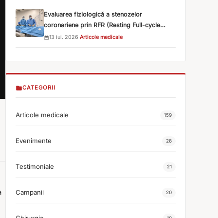
Evaluarea fiziologică a stenozelor
coronariene prin RFR (Resting Full-cycle
Ratio)
13 iul. 2026
·
Articole medicale
CATEGORII
Articole medicale
159
Evenimente
28
Testimoniale
21
a
Campanii
20