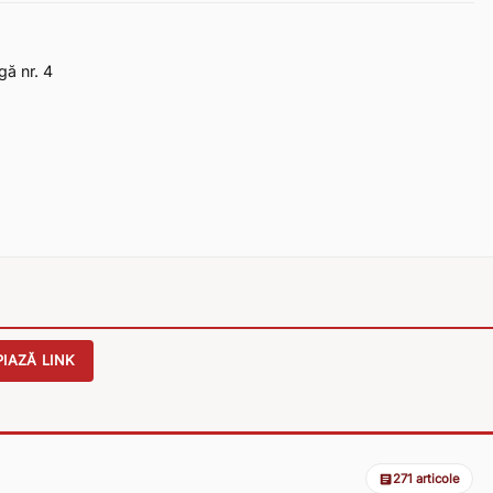
gă nr. 4
IAZĂ LINK
271 articole