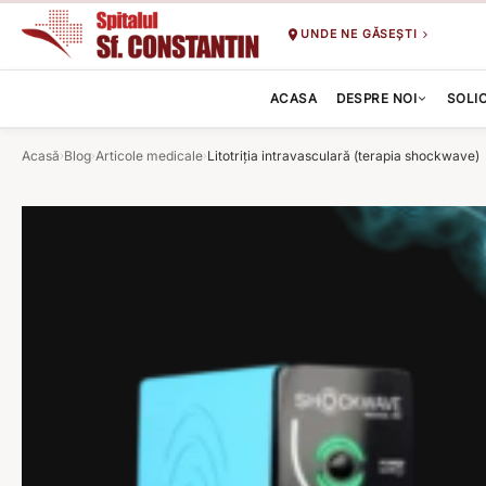
UNDE NE GĂSEȘTI
ACASA
DESPRE NOI
SOLI
Acasă
Blog
Articole medicale
Litotriția intravasculară (terapia shockwave)
›
›
›