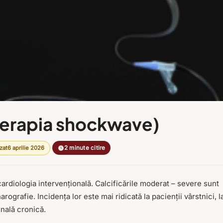
 (terapia shockwave)
·
zat
6 aprilie 2026
2 minute citire
ardiologia intervențională. Calcificările moderat – severe sunt
ografie. Incidența lor este mai ridicată la pacienții vârstnici, l
enală cronică.