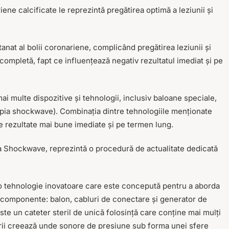
ene calcificate le reprezintă pregătirea optimă a leziunii și
nat al bolii coronariene, complicând pregătirea leziunii și
completă, fapt ce influențează negativ rezultatul imediat și pe
mai multe dispozitive și tehnologii, inclusiv baloane speciale,
erapia shockwave). Combinația dintre tehnologiile menționate
 de rezultate mai bune imediate și pe termen lung.
pia Shockwave, reprezintă o procedură de actualitate dedicată
fi o tehnologie inovatoare care este concepută pentru a aborda
ei componente: balon, cabluri de conectare și generator de
ste un cateter steril de unică folosință care conține mai mulți
țătorii creează unde sonore de presiune sub forma unei sfere