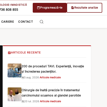
OLOGIE-IMAGISTICĂ
Programează-te
Rezultate analize
736 808 855
CARIERE
CONTACT
ARTICOLE RECENTE
200 de proceduri TAVI. Experiență, inovație
și încrederea pacienților.
5 aug. 2026
·
Articole medicale
Chirurgie de înaltă precizie în tratamentul
carcinomului scuamos al glandei parotide
20 iul. 2026
·
Articole medicale