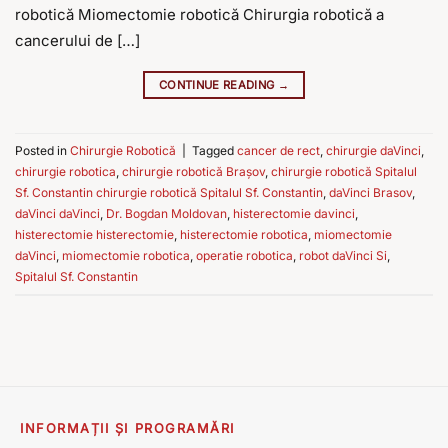
robotică Miomectomie robotică Chirurgia robotică a
cancerului de […]
CONTINUE READING
→
Posted in
Chirurgie Robotică
|
Tagged
cancer de rect
,
chirurgie daVinci
,
chirurgie robotica
,
chirurgie robotică Brașov
,
chirurgie robotică Spitalul
Sf. Constantin chirurgie robotică Spitalul Sf. Constantin
,
daVinci Brasov
,
daVinci daVinci
,
Dr. Bogdan Moldovan
,
histerectomie davinci
,
histerectomie histerectomie
,
histerectomie robotica
,
miomectomie
daVinci
,
miomectomie robotica
,
operatie robotica
,
robot daVinci Si
,
Spitalul Sf. Constantin
INFORMAȚII ȘI PROGRAMĂRI