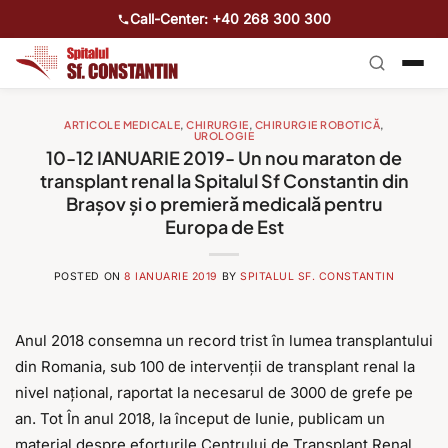
Call-Center: +40 268 300 300
ARTICOLE MEDICALE
,
CHIRURGIE
,
CHIRURGIE ROBOTICĂ
,
UROLOGIE
10-12 IANUARIE 2019- Un nou maraton de
transplant renal la Spitalul Sf Constantin din
Braşov şi o premieră medicală pentru
Europa de Est
POSTED ON
8 IANUARIE 2019
BY
SPITALUL SF. CONSTANTIN
Anul 2018 consemna un record trist în lumea transplantului
din Romania, sub 100 de intervenţii de transplant renal la
nivel naţional, raportat la necesarul de 3000 de grefe pe
an. Tot În anul 2018, la început de Iunie, publicam un
material despre eforturile Centrului de Transplant Renal