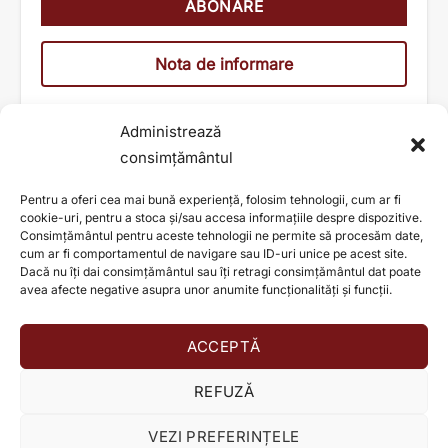
Nota de informare
Administrează
consimțământul
Pentru a oferi cea mai bună experiență, folosim tehnologii, cum ar fi
cookie-uri, pentru a stoca și/sau accesa informațiile despre dispozitive.
Consimțământul pentru aceste tehnologii ne permite să procesăm date,
cum ar fi comportamentul de navigare sau ID-uri unice pe acest site.
Dacă nu îți dai consimțământul sau îți retragi consimțământul dat poate
avea afecte negative asupra unor anumite funcționalități și funcții.
ACCEPTĂ
AJUTĂ ȘI TU LA SCHIMBAREA UNEI VIEȚI!
REFUZĂ
Donează acum!
VEZI PREFERINȚELE
© TEO HEALTH S.A. 2026