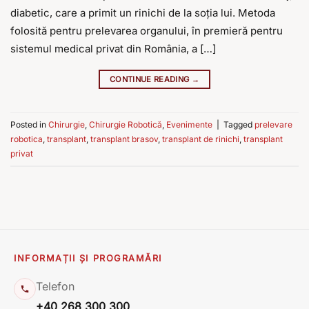
diabetic, care a primit un rinichi de la soția lui. Metoda
folosită pentru prelevarea organului, în premieră pentru
sistemul medical privat din România, a […]
CONTINUE READING
→
Posted in
Chirurgie
,
Chirurgie Robotică
,
Evenimente
|
Tagged
prelevare
robotica
,
transplant
,
transplant brasov
,
transplant de rinichi
,
transplant
privat
INFORMAȚII ȘI PROGRAMĂRI
Telefon
+40 268 300 300