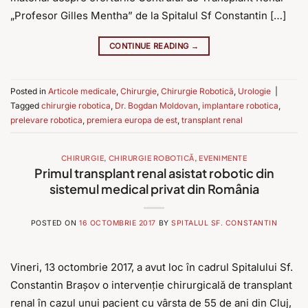
„Profesor Gilles Mentha” de la Spitalul Sf Constantin […]
CONTINUE READING
→
Posted in
Articole medicale
,
Chirurgie
,
Chirurgie Robotică
,
Urologie
|
Tagged
chirurgie robotica
,
Dr. Bogdan Moldovan
,
implantare robotica
,
prelevare robotica
,
premiera europa de est
,
transplant renal
CHIRURGIE
,
CHIRURGIE ROBOTICĂ
,
EVENIMENTE
Primul transplant renal asistat robotic din
sistemul medical privat din România
POSTED ON
16 OCTOMBRIE 2017
BY
SPITALUL SF. CONSTANTIN
Vineri, 13 octombrie 2017, a avut loc în cadrul Spitalului Sf.
Constantin Brașov o intervenție chirurgicală de transplant
renal în cazul unui pacient cu vârsta de 55 de ani din Cluj,