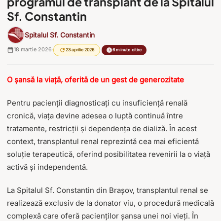
programul de transplant de la Spitalul
Sf. Constantin
Spitalul Sf. Constantin
18 martie 2026
·
·
23 aprilie 2026
6 minute citire
O șansă la viață, oferită de un gest de generozitate
Pentru pacienții diagnosticați cu insuficiență renală
cronică, viața devine adesea o luptă continuă între
tratamente, restricții și dependența de dializă. În acest
context, transplantul renal reprezintă cea mai eficientă
soluție terapeutică, oferind posibilitatea revenirii la o viață
activă și independentă.
La Spitalul Sf. Constantin din Brașov, transplantul renal se
realizează exclusiv de la donator viu, o procedură medicală
complexă care oferă pacienților șansa unei noi vieți. În