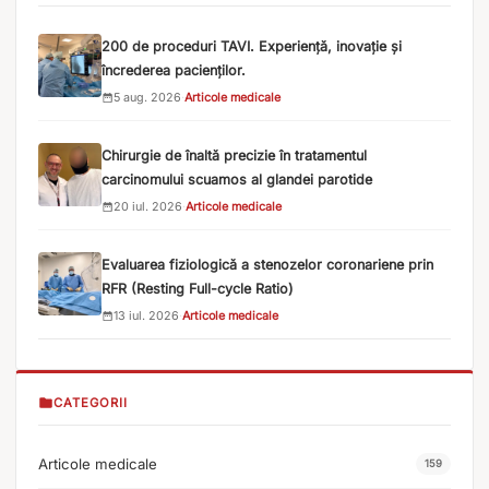
200 de proceduri TAVI. Experiență, inovație și
încrederea pacienților.
5 aug. 2026
·
Articole medicale
Chirurgie de înaltă precizie în tratamentul
carcinomului scuamos al glandei parotide
20 iul. 2026
·
Articole medicale
Evaluarea fiziologică a stenozelor coronariene prin
RFR (Resting Full-cycle Ratio)
13 iul. 2026
·
Articole medicale
CATEGORII
Articole medicale
159