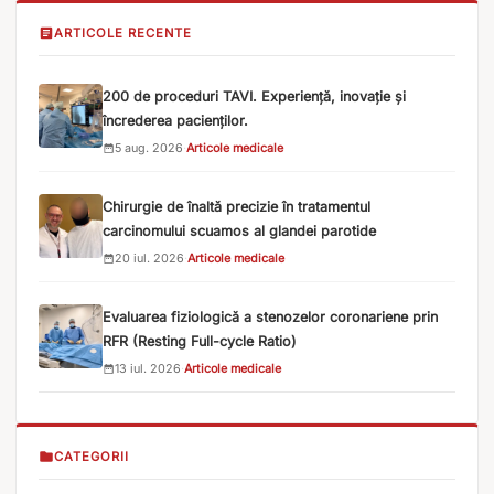
ARTICOLE RECENTE
200 de proceduri TAVI. Experiență, inovație și
încrederea pacienților.
5 aug. 2026
·
Articole medicale
Chirurgie de înaltă precizie în tratamentul
carcinomului scuamos al glandei parotide
20 iul. 2026
·
Articole medicale
Evaluarea fiziologică a stenozelor coronariene prin
RFR (Resting Full-cycle Ratio)
13 iul. 2026
·
Articole medicale
CATEGORII