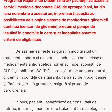
Programul Național de Diabet zaharat-
pacienții au acces la
servicii medicale decontate CAS de aproape 9 ani, iar din
luna noiembrie a acestui an, în premieră, ace
ș
tia au
posibilitatea de a obține sisteme de monitorizare glicemică
continuă (
senzori de glicemie
) precum și
pompe de
insulină
în condițiile în care sunt îndeplinite anumite
criterii de eligibilitate
De asemenea, este asigurat în mod gratuit un
tratament modern al diabetului, inclusiv cu noile clase de
medicamente antidiabetice non-insulinice, agoniștii de
GLP-1 și inhibitorii SGLT-2, care, alături de un bun control
glicemic în condiții de siguranță, fără risc de hipoglicemie
și fără creștere în greutate, asigură și protecție
cardiorenală.
În plus, pacienții beneficiază de consultații de
nutriție, inițiere și monitorizare tratament farmacologic la