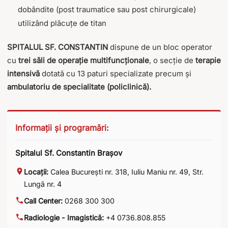
dobândite (post traumatice sau post chirurgicale)
utilizând plăcuțe de titan
SPITALUL SF. CONSTANTIN
dispune de un bloc operator
cu
trei săli de operație multifuncționale
, o secție de
terapie
intensivă
dotată cu 13 paturi specializate precum și
ambula
toriu de specialitate (policlinică).
Informații și programări:
Spitalul Sf. Constantin Brașov
Locații:
Calea București nr. 318
,
Iuliu Maniu nr. 49
,
Str.
Lungă nr. 4
Call Center:
0268 300 300
Radiologie - Imagistică:
+4 0736.808.855