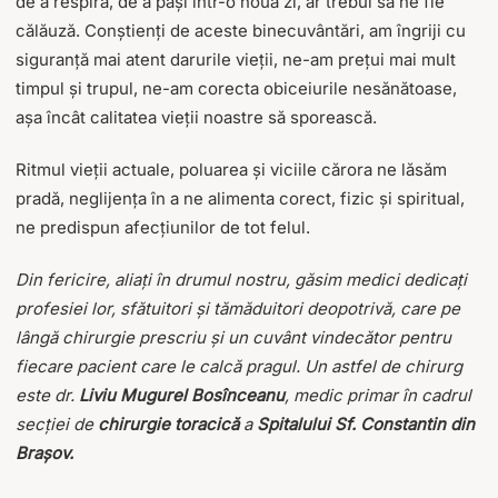
de a respira, de a păși într-o nouă zi, ar trebui să ne fie
călăuză. Conștienți de aceste binecuvântări, am îngriji cu
siguranță mai atent darurile vieții, ne-am prețui mai mult
timpul și trupul, ne-am corecta obiceiurile nesănătoase,
așa încât calitatea vieții noastre să sporească.
Ritmul vieții actuale, poluarea și viciile cărora ne lăsăm
pradă, neglijența în a ne alimenta corect, fizic și spiritual,
ne predispun afecțiunilor de tot felul.
Din fericire, aliați în drumul nostru, găsim medici dedicați
profesiei lor, sfătuitori și tămăduitori deopotrivă, care pe
lângă chirurgie prescriu și un cuvânt vindecător pentru
fiecare pacient care le calcă pragul. Un astfel de chirurg
este dr.
Liviu Mugurel Bosînceanu
, medic primar în cadrul
secției de
chirurgie toracică
a
Spitalului Sf. Constantin din
Brașov.