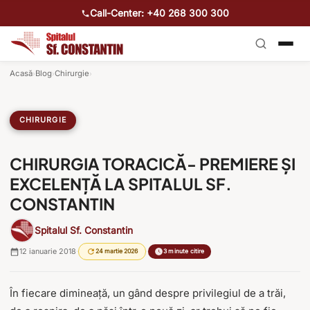
Call-Center: +40 268 300 300
Acasă
Blog
Chirurgie
›
›
›
CHIRURGIE
CHIRURGIA TORACICĂ- PREMIERE ȘI
EXCELENȚĂ LA SPITALUL SF.
CONSTANTIN
Spitalul Sf. Constantin
12 ianuarie 2018
·
·
24 martie 2026
3 minute citire
În fiecare dimineață, un gând despre privilegiul de a trăi,