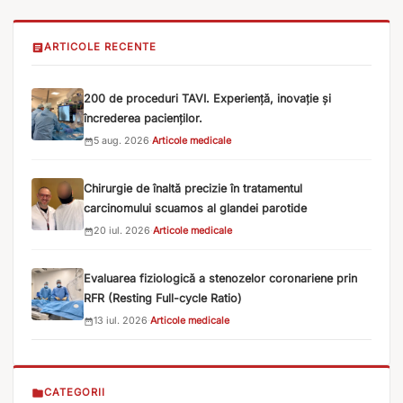
ARTICOLE RECENTE
200 de proceduri TAVI. Experiență, inovație și
încrederea pacienților.
5 aug. 2026
·
Articole medicale
Chirurgie de înaltă precizie în tratamentul
carcinomului scuamos al glandei parotide
20 iul. 2026
·
Articole medicale
Evaluarea fiziologică a stenozelor coronariene prin
RFR (Resting Full-cycle Ratio)
13 iul. 2026
·
Articole medicale
CATEGORII