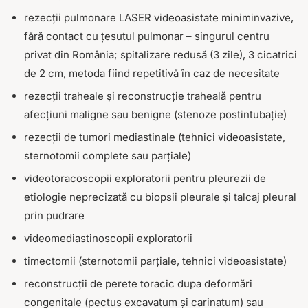
rezecții pulmonare LASER videoasistate miniminvazive,
fără contact cu țesutul pulmonar – singurul centru
privat din România; spitalizare redusă (3 zile), 3 cicatrici
de 2 cm, metoda fiind repetitivă în caz de necesitate
rezecții traheale și reconstrucție traheală pentru
afecțiuni maligne sau benigne (stenoze postintubație)
rezecții de tumori mediastinale (tehnici videoasistate,
sternotomii complete sau parțiale)
videotoracoscopii exploratorii pentru pleurezii de
etiologie neprecizată cu biopsii pleurale și talcaj pleural
prin pudrare
videomediastinoscopii exploratorii
timectomii (sternotomii parțiale, tehnici videoasistate)
reconstrucții de perete toracic dupa deformări
congenitale (pectus excavatum și carinatum) sau