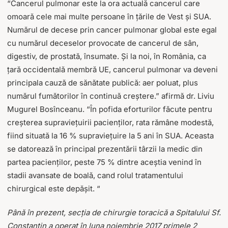
“Cancerul pulmonar este la ora actuală cancerul care
omoară cele mai multe persoane în țările de Vest și SUA.
Numărul de decese prin cancer pulmonar global este egal
cu numărul deceselor provocate de cancerul de sân,
digestiv, de prostată, însumate. Și la noi, în România, ca
țară occidentală membră UE, cancerul pulmonar va deveni
principala cauză de sănătate publică: aer poluat, plus
numărul fumătorilor în continuă creștere.” afirmă dr. Liviu
Mugurel Bosînceanu. “În pofida eforturilor făcute pentru
creșterea supraviețuirii pacienților, rata rămâne modestă,
fiind situată la 16 % supraviețuire la 5 ani în SUA. Aceasta
se datorează în principal prezentării târzii la medic din
partea pacienților, peste 75 % dintre aceștia venind în
stadii avansate de boală, cand rolul tratamentului
chirurgical este depășit. “
Până în prezent, secția de chirurgie toracică a Spitalului Sf.
Constantin a operat în luna
noiembrie 2017 primele 2