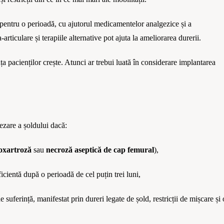
e pentru o perioadă
,
cu ajutorul medicamentelor analgezice
și a
ra-articulare
și terapiile alternative
pot
ajut
a
la ameliorarea durerii.
ț
a pacien
ților crește. Atunci ar trebui luată î
n considerare
implantarea
ezare a șoldului dacă:
oxartroz
ă
sau
necroz
ă a
septică de cap femural
),
ficient
ă după o perioadă de cel puțin trei luni,
 suferință, manifestat prin dureri legate de ș
old, restric
ții de mișcare și 