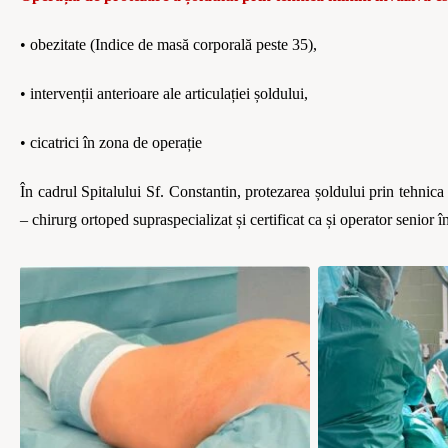
• obezitate (Indice de masă
corporal
ă peste 35)
,
•
i
ntervenții anterioare ale articulației șoldului,
•
cicatrici
în zona de operație
În cadrul Spitalului Sf. Constantin, protezarea șoldului prin tehnic
– chirurg ortoped supraspecializat și certificat ca ș
i operator senior
î