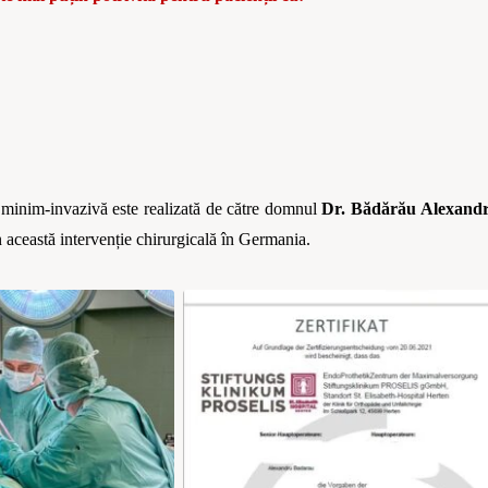
a minim-invazivă este realizată
de c
ătre domnul
Dr. B
ă
d
ă
r
ă
u Alexand
n această intervenț
ie chirurgical
ă î
n Germania.