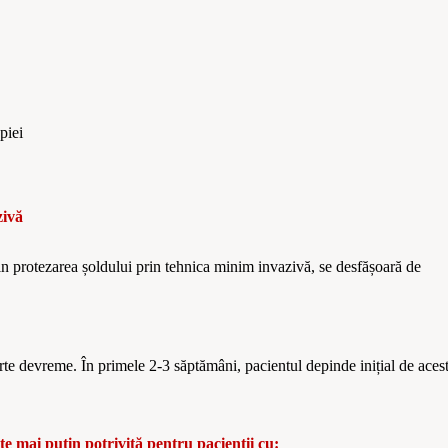
piei
zivă
 in protezarea
ș
oldului prin tehnica minim invazivă
, se desf
ășoară de
.
arte devreme. În primele
2-3
săptămâni, pacientul depinde inițial de aces
e mai puțin potrivită pentru pacienții cu: