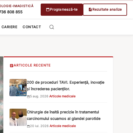
OLOGIE-IMAGISTICĂ
Programează-te
Rezultate analize
736 808 855
CARIERE
CONTACT
ARTICOLE RECENTE
200 de proceduri TAVI. Experiență, inovație
și încrederea pacienților.
5 aug. 2026
·
Articole medicale
Chirurgie de înaltă precizie în tratamentul
carcinomului scuamos al glandei parotide
20 iul. 2026
·
Articole medicale