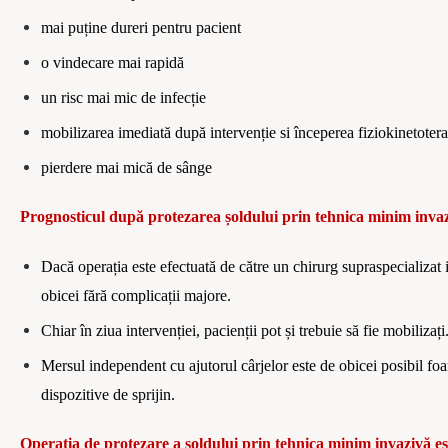
mai puține dureri pentru pacient
o vindecare mai rapidă
un risc mai mic de infecție
mobilizarea imediată după interven
ț
ie si începerea fiziokinetotera
pierdere mai mică de sânge
Prognosticul după protezarea șoldului prin tehnica minim
inva
Dacă o
pera
ția
este
efectuată
de către un chirurg supraspecializat
obicei fără
complica
ții majore.
Chiar în ziua intervenției, pacienții pot și trebuie să fie mobilizaț
i
Mersul independent cu ajutorul
cârjelor
este de obicei posibil fo
dispozitive de sprijin.
Opera
ția
de protezare a
ș
oldului prin tehnica
minim invazivă est