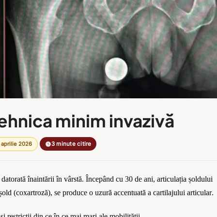
tehnica minim invazivă
·
 aprilie 2026
3 minute citire
datorat
ă
înaintării în vârstă. Începând cu 30 de ani, articulația șoldului
ș
old (coxartroz
ă), se produce o uzură
accentuat
ă a
cartilajului articular
.
 restricții din ce în ce mai mari ale mobilității.