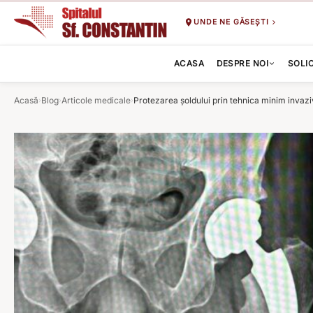
UNDE NE GĂSEȘTI
ACASA
DESPRE NOI
SOLI
Acasă
Blog
Articole medicale
Protezarea șoldului prin tehnica minim invaz
›
›
›