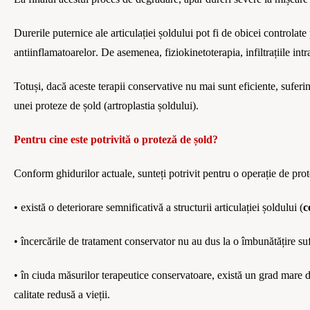
Durerile puternice ale articulației șoldului pot fi de obicei controlat
antiinflamatoarelor
. De asemenea, fizio
kineto
terapia
, infiltrațiile int
Totuși, dacă aceste terapii conservat
ive
nu mai sunt eficiente, suferin
unei proteze de ș
old (
artroplastia
ș
old
ului
).
Pentru cine este potrivită
o protez
ă de ș
old?
Conform ghidurilor actuale, sunteți potrivit pentru o operație de prot
•
exist
ă o deteriorare semnificativă a structurii articulației șoldului (
c
• încercările de tratament conservator nu au dus la o îmbunătăț
ire su
• î
n ciuda m
ăsurilor terapeutice conservatoare, există un grad mare de
calitate redusă
a vie
ții.