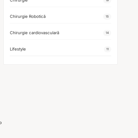
Chirurgie
19
Chirurgie Robotică
15
Chirurgie cardiovasculară
14
Lifestyle
11
o