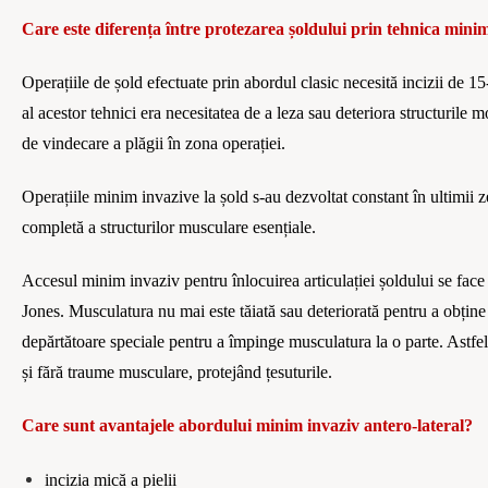
C
are este diferen
ț
a între protezarea
ș
oldului prin tehnica mini
O
pera
țiile de șold efectua
te
prin abordul
clasic necesită
incizii de
15
al acestor tehnici era necesitatea de a leza sau deteriora structurile 
de vindecare a plăgii în zona operației.
Opera
țiile minim invazive la șold s-au dezvoltat constant în ultimii ze
completă a structurilor musculare esenț
iale.
Accesul minim invaziv pentru înlocuirea articulației șoldului se fac
Jones.
Musculatura nu mai este tă
iat
ă sau deteriorată pentru a obține
depărtătoare
speciale pentru a împinge musculatura la o parte. Astfel
și fără traume musculare, protejâ
nd
țesuturile.
Care sunt a
vantaj
ele abordului minim invaziv antero-lateral?
incizia mică a pielii