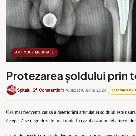
ARTICOLE MEDICALE
Protezarea șoldului prin 
Spitalul Sf. Constantin
Publicat
10 iunie 2024
·
Actualizat
20
Cea mai frecventă cauză
a deterior
ării articulației șoldului
este
uzur
a
începe să se degradeze tot mai mult. În cazul așa-numitei artroze de 
La finalul acestui proces de degradare, apar dureri severe la mișcare și