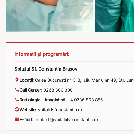
Informații și programări:
Spitalul Sf. Constantin Brașov
Locații:
Calea București nr. 318
,
Iuliu Maniu nr. 49
,
Str. Lun
Call Center:
0268 300 300
Radiologie - Imagistică:
+4 0736.808.855
Website:
spitalulsfconstantin.ro
E-mail:
contact@spitalulsfconstantin.ro