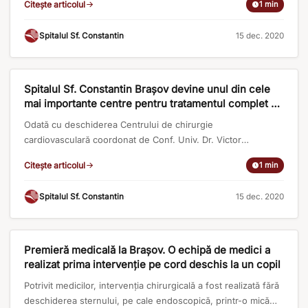
Citește articolul
1 min
Frenoplicatura stânga pentru relaxare de diafragm stâng cu
disfuncție respiratorie prin abord toracic stâng robotic,
Spitalul Sf. Constantin
·
15 dec. 2020
respectiv Cura herniilor prin procedura TAPP, robotic,
bilateral.. Citeste intregul articol [...]
APARITII IN PRESA
Spitalul Sf. Constantin Brașov devine unul din cele
mai importante centre pentru tratamentul complet al
bolilor cardiovasculare din România
Odată cu deschiderea Centrului de chirurgie
cardiovasculară coordonat de Conf. Univ. Dr. Victor
Costache, medic primar chirurgie cardiovasculară, Spitalul
Citește articolul
1 min
privat Sf. Constantin din Brașov acoperă toata gama de
intervenții în sfera cardiovasculară. Citeste intregul articol pe
Spitalul Sf. Constantin
·
15 dec. 2020
https://www.medicalmanager.ro/spitalul-sf-constantin-
brasov-devine-unul-din-cele-mai-importante-centre-pentru-
APARITII IN PRESA
tratamentul-complet-al-bolilor-cardiovasculare-din-romania/
Premieră medicală la Braşov. O echipă de medici a
realizat prima intervenţie pe cord deschis la un copil
Potrivit medicilor, intervenţia chirurgicală a fost realizată fără
deschiderea sternului, pe cale endoscopică, printr-o mică