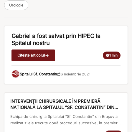
Urologie
APARITII IN PRESA
Gabriel a fost salvat prin HIPEC la
Spitalul nostru
Citește articolul
1 min
Spitalul Sf. Constantin
6 noiembrie 2021
APARITII IN PRESA
INTERVENȚII CHIRURGICALE ÎN PREMIERĂ
NAȚIONALĂ LA SPITALUL “SF. CONSTANTIN” DIN
BRAȘOV
Echipa de chirurgi a Spitalului “Sf. Constantin” din Brașov a
realizat zilele trecute două proceduri succesive, în premieră
națională, pentru un pacient de 61 de ani. Este vorba despre