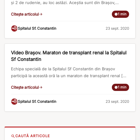
și 2 de rudenie, au loc astăzi. Aceștia sunt din Brașov,
respectiv din Bihor, iar mâine este programată o altă
Citește articolul
1 min
intervenție pentru o pereche din Sfântu Gheorghe. […]
Citeste intregul articol pe http://www.radiomures.ro/stiri/azi-
Spitalul Sf. Constantin
·
23 sept. 2020
a-reinceput-activitatea-de-transplant-renal-din-brasov.html
APARITII IN PRESA
Video Brașov. Maraton de transplant renal la Spitalul
Sf Constantin
Echipa specială de la Spitalul Sf Constantin din Brașov
participă la această oră la un maraton de transplant renal […]
Citeste intregul articol pe
Citește articolul
1 min
https://brasovromania.net/2020/09/video-brasov-maraton-
de-transplant-renal-la-spitalul-sf-constantin/
Spitalul Sf. Constantin
·
23 sept. 2020
CAUTĂ ARTICOLE