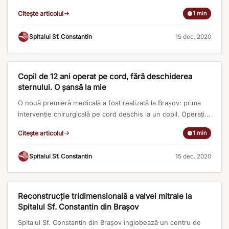
incizie de 4 cm în spaţiul intercostal, Spitalul Sf. Constantin
Citește articolul
1 min
din Braşov fiind singurul din ţară unde se pot realiza astfel
de intervenţii. Citeste intregul articol pe
Spitalul Sf. Constantin
·
15 dec. 2020
https://adevarul.ro/news/eveniment/premiera-medicala-
brasov-echipa-medici-realizat-interventie-cord-deschis-
APARITII IN PRESA
copil-1_5fc919e65163ec42718298f6/index.html
Copil de 12 ani operat pe cord, fără deschiderea
sternului. O șansă la mie
O nouă premieră medicală a fost realizată la Braşov: prima
intervenţie chirurgicală pe cord deschis la un copil. Operaţia
a fost efectuată fără deschiderea sternului, pe cale
Citește articolul
1 min
endoscopică, printr-o mică incizie de 4 cm în spaţiul
intercostal. Intervenţia a avut loc la Centrul de Chirurgie
Spitalul Sf. Constantin
·
15 dec. 2020
Cardiovasculară de la spitalul privat Sf. Constantin din
Braşov, acesta [...]
APARITII IN PRESA
Reconstrucție tridimensională a valvei mitrale la
Spitalul Sf. Constantin din Brașov
Spitalul Sf. Constantin din Brașov înglobează un centru de