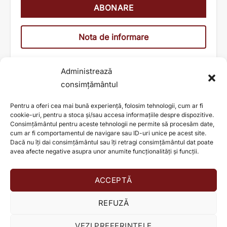
Nota de informare
Administrează
consimțământul
Pentru a oferi cea mai bună experiență, folosim tehnologii, cum ar fi
cookie-uri, pentru a stoca și/sau accesa informațiile despre dispozitive.
Consimțământul pentru aceste tehnologii ne permite să procesăm date,
cum ar fi comportamentul de navigare sau ID-uri unice pe acest site.
Dacă nu îți dai consimțământul sau îți retragi consimțământul dat poate
avea afecte negative asupra unor anumite funcționalități și funcții.
ACCEPTĂ
AJUTĂ ȘI TU LA SCHIMBAREA UNEI VIEȚI!
REFUZĂ
Donează acum!
VEZI PREFERINȚELE