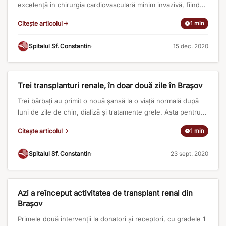
excelență în chirurgia cardiovasculară minim invazivă, fiind
singurul centru de profil din Transilvania. Intervenția de
Citește articolul
1 min
reconstrucție tridimensională a valvei mitrale a fost efectuată
de o echipă medicală coordonată de Conf.univ.dr. Victor
Spitalul Sf. Constantin
·
15 dec. 2020
Costache, care a realizat până în prezent peste 800 de
intervenții de acest fel, intervenții [...]
APARITII IN PRESA
Trei transplanturi renale, în doar două zile în Braşov
Trei bărbaţi au primit o nouă şansă la o viaţă normală după
luni de zile de chin, dializă şi tratamente grele. Asta pentru
că le-au fost transplantaţi rinichi de la rudele lor. […] Citeste
Citește articolul
1 min
intregul articol pe https://a1.ro/video/antena-
1/observator/trei-transplanturi-renale-in-doar-doua-zile-in-
Spitalul Sf. Constantin
·
23 sept. 2020
brasov-id1026334.html
APARITII IN PRESA
Azi a reînceput activitatea de transplant renal din
Brașov
Primele două intervenții la donatori și receptori, cu gradele 1