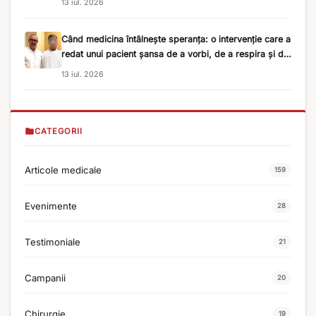
13 iul. 2026
Când medicina întâlnește speranța: o intervenție care a
redat unui pacient șansa de a vorbi, de a respira și de
a merge mai departe
13 iul. 2026
CATEGORII
Articole medicale
159
Evenimente
28
Testimoniale
21
Campanii
20
Chirurgie
19